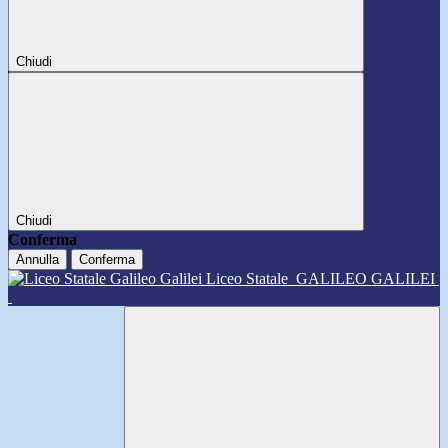
Chiudi
Chiudi
Conferma
Annulla
Conferma
Liceo Statale
GALILEO GALILEI