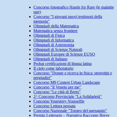
Concorso fotografico Hands for Rare (le malattie
rare)
Concorso "I giovani nuovi testimoni della
memoria"
Olimpiadi della Matematica
Matematica senza frontiere
Olimpiadi di Fisica
Olimpiadi di Informatica
Olimpiadi di Astronomia
Olimpiadi di Scienze Naturali
Olimpiadi Europee di Scienze EUSO
Olimpiadi di Italiano
Probat certificazioni di lingua latina
Il cielo come laboratorio
Concorso "Donne e ricerca in fisica: stereotipi e
pregiudizi"
Concorso M9 Contest Urban Landscape
Concorso "Il Veneto per me"
Concorso "Le città di Berto"
2^ Concorso Provinciale "La Solidarietà"
Concorso Yourstory-Yourselfie
Concorso Lettura pensata
Concorso Nazionale "Torneo del paesaggio"
Premio Letterario – Narrativa Racconto Breve