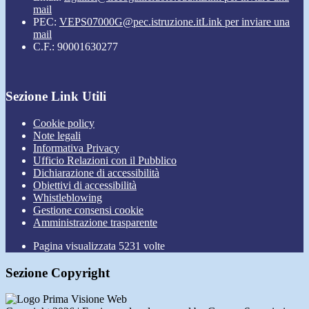
mail
PEC:
VEPS07000G@pec.istruzione.it
Link per inviare una
mail
C.F.: 90001630277
Sezione Link Utili
Cookie policy
Note legali
Informativa Privacy
Ufficio Relazioni con il Pubblico
Dichiarazione di accessibilità
Obiettivi di accessibilità
Whistleblowing
Gestione consensi cookie
Amministrazione trasparente
Pagina visualizzata
5231
volte
Sezione Copyright