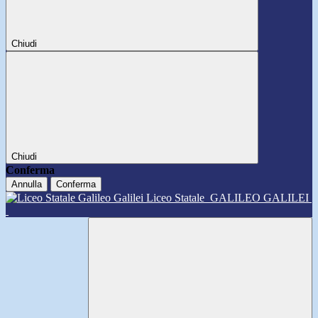
Chiudi
Chiudi
Conferma
Annulla
Conferma
Liceo Statale
GALILEO GALILEI