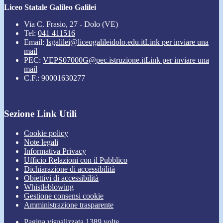
Liceo Statale Galileo Galilei
Via C. Frasio, 27 - Dolo (VE)
Tel:
041 411516
Email:
lsgalilei@liceogalileidolo.edu.it
Link per inviare una
mail
PEC:
VEPS07000G@pec.istruzione.it
Link per inviare una
mail
C.F.: 90001630277
Sezione Link Utili
Cookie policy
Note legali
Informativa Privacy
Ufficio Relazioni con il Pubblico
Dichiarazione di accessibilità
Obiettivi di accessibilità
Whistleblowing
Gestione consensi cookie
Amministrazione trasparente
Pagina visualizzata
1389
volte