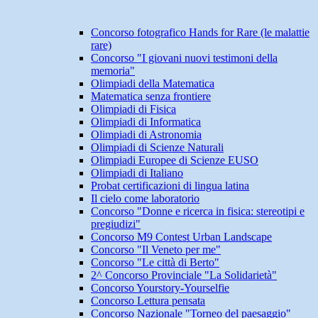
Concorso fotografico Hands for Rare (le malattie
rare)
Concorso "I giovani nuovi testimoni della
memoria"
Olimpiadi della Matematica
Matematica senza frontiere
Olimpiadi di Fisica
Olimpiadi di Informatica
Olimpiadi di Astronomia
Olimpiadi di Scienze Naturali
Olimpiadi Europee di Scienze EUSO
Olimpiadi di Italiano
Probat certificazioni di lingua latina
Il cielo come laboratorio
Concorso "Donne e ricerca in fisica: stereotipi e
pregiudizi"
Concorso M9 Contest Urban Landscape
Concorso "Il Veneto per me"
Concorso "Le città di Berto"
2^ Concorso Provinciale "La Solidarietà"
Concorso Yourstory-Yourselfie
Concorso Lettura pensata
Concorso Nazionale "Torneo del paesaggio"