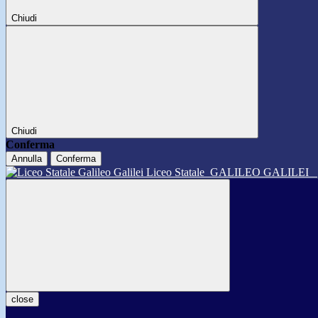
Chiudi
Chiudi
Conferma
Annulla
Conferma
Liceo Statale
GALILEO GALILEI
close