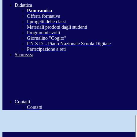
Didattica
Panoramica
Offerta formativa
I progetti delle classi
Materiali prodotti dagli studenti
Programmi svolti
Giornalino "Cogito"
P.N.S.D. - Piano Nazionale Scuola Digitale
Partecipazione a reti
Sicurezza
Contatti
Contatti