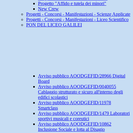
Progetto "Affido e tutela dei minori"
New Crew
Progetti - Concorsi - Manifestazioni - Scienze Applicate
Progetti - Concorsi - Manifestazioni - Liceo Scientifico
PON DEL LICEO GALILEI
Avviso pubblico AOODGEFID/28966 Digital
Board
Avviso pubblico AOODGEFID/0040055
Cablaggio strutturato e sicuro all'interno degli
edifici scolastici
Avviso pubblico AOODGEFID/11978
Smartclass
Avviso pubblico AOODGEFID/1479 Laboratori
sportivi musicali e coreutici
Avviso pubblico AOODGEFID/10862
Inclusione Sociale e lotta al Disagio