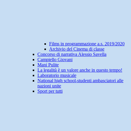
Films in programmazione a.s. 2019/2020
Archivio del Cinema di classe
Concorso di narrativa Alessio Savella
Campiello Giovani
Mani Pulite
La legalità è un valore anche in questo tempo!
Laboratorio musicale
National high school-studenti ambasciatori alle
nazioni unite
Sport per tutti