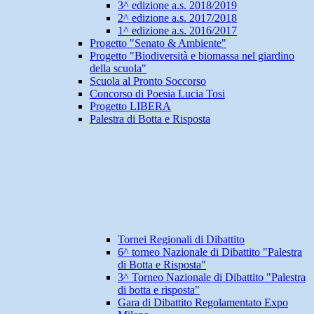
3^ edizione a.s. 2018/2019
2^ edizione a.s. 2017/2018
1^ edizione a.s. 2016/2017
Progetto "Senato & Ambiente"
Progetto "Biodiversità e biomassa nel giardino
della scuola"
Scuola al Pronto Soccorso
Concorso di Poesia Lucia Tosi
Progetto LIBERA
Palestra di Botta e Risposta
Tornei Regionali di Dibattito
6^ torneo Nazionale di Dibattito "Palestra
di Botta e Risposta"
3^ Torneo Nazionale di Dibattito "Palestra
di botta e risposta"
Gara di Dibattito Regolamentato Expo