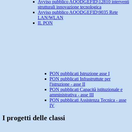
Avviso pubblico AOODGEFID\12810 interventi
strutturali innovazione tecnologica
Avviso pubblico AOODGEFID\9035 Rete
LAN/WLAN
IL PON
PON pubblicati Istruzione asse I
PON pubblicati Infrastruttute per
l'istruzione - asse II
PON pubblicati Capacità istituzionale e
amministrativa - asse III
PON pubblicati Assistenza Tecnica - asse
IV
I progetti delle classi