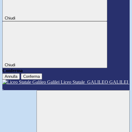
Chiudi
Chiudi
Conferma
Annulla
Conferma
Liceo Statale
GALILEO GALILEI