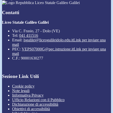
Liceo Statale Galileo Galilei
Contatti
Liceo Statale Galileo Galilei
Via C. Frasio, 27 - Dolo (VE)
Tel:
041 411516
Email:
lsgalilei@liceogalileidolo.edu.it
Link per inviare una
mail
PEC:
VEPS07000G@pec.istruzione.it
Link per inviare una
mail
C.F.: 90001630277
Sezione Link Utili
Cookie policy
Note legali
Informativa Privacy
Ufficio Relazioni con il Pubblico
Dichiarazione di accessibilità
Obiettivi di accessibilità