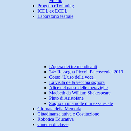
Milano
Progetto eTwinning
ICDL ex ECDL
Laboratorio teatrale
L'opera dei tre mendicanti
24^ Rassegna Piccoli Palcoscenici 2019
Corso "L'uso della voce"
La visita della vecchia signora
Alice nel paese delle meraviglie
Macbeth da William Shakespeare
Pluto di Aristofane
Sogno di una notte di mezza estate
Giornata della Memoria
Cittadinanza attiva e Costituzione
Robotica Educativa
Cinema di classe