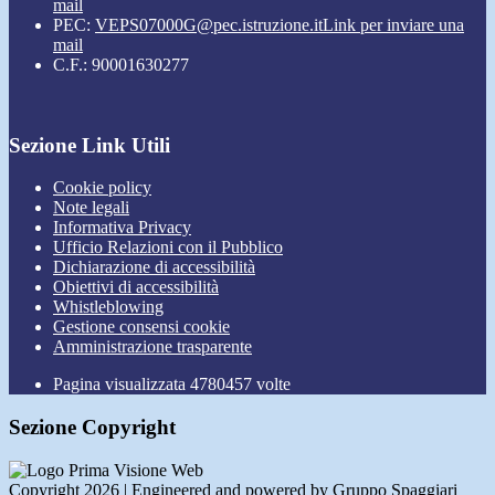
mail
PEC:
VEPS07000G@pec.istruzione.it
Link per inviare una
mail
C.F.: 90001630277
Sezione Link Utili
Cookie policy
Note legali
Informativa Privacy
Ufficio Relazioni con il Pubblico
Dichiarazione di accessibilità
Obiettivi di accessibilità
Whistleblowing
Gestione consensi cookie
Amministrazione trasparente
Pagina visualizzata
4780457
volte
Sezione Copyright
Copyright 2026 | Engineered and powered by Gruppo Spaggiari