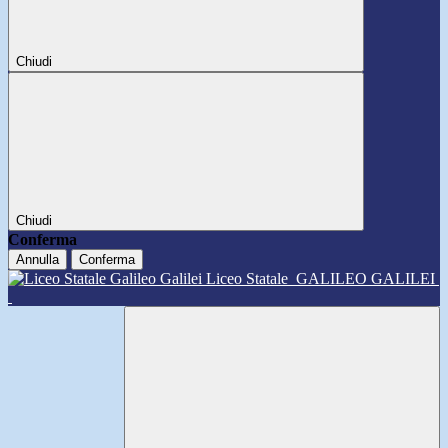
Chiudi
Chiudi
Conferma
Annulla
Conferma
Liceo Statale
GALILEO GALILEI