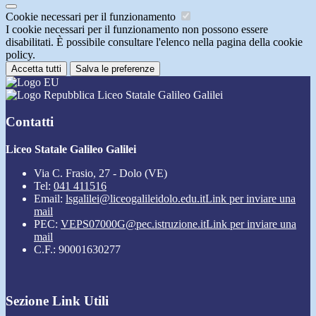
Cookie necessari per il funzionamento
I cookie necessari per il funzionamento non possono essere
disabilitati. È possibile consultare l'elenco nella pagina della cookie
policy.
Accetta tutti
Salva le preferenze
Liceo Statale Galileo Galilei
Contatti
Liceo Statale Galileo Galilei
Via C. Frasio, 27 - Dolo (VE)
Tel:
041 411516
Email:
lsgalilei@liceogalileidolo.edu.it
Link per inviare una
mail
PEC:
VEPS07000G@pec.istruzione.it
Link per inviare una
mail
C.F.: 90001630277
Sezione Link Utili