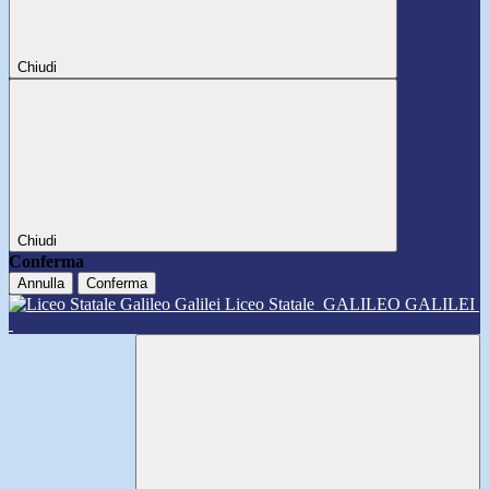
Chiudi
Chiudi
Conferma
Annulla
Conferma
Liceo Statale
GALILEO GALILEI