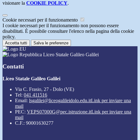
visionare la
COOKIE POLICY
.
Cookie necessari per il funzionamento
I cookie necessari per il funzionamento non possono essere
disabilitati. È possibile consultare l'elenco nella pagina della cookie
policy.
Accetta tutti
Salva le preferenze
Liceo Statale Galileo Galilei
Contatti
Liceo Statale Galileo Galilei
Via C. Frasio, 27 - Dolo (VE)
Tel:
041 411516
Email:
lsgalilei@liceogalileidolo.edu.it
Link per inviare una
mail
PEC:
VEPS07000G@pec.istruzione.it
Link per inviare una
mail
C.F.: 90001630277