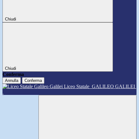
Chiudi
Chiudi
Conferma
Annulla
Conferma
Liceo Statale
GALILEO GALILEI