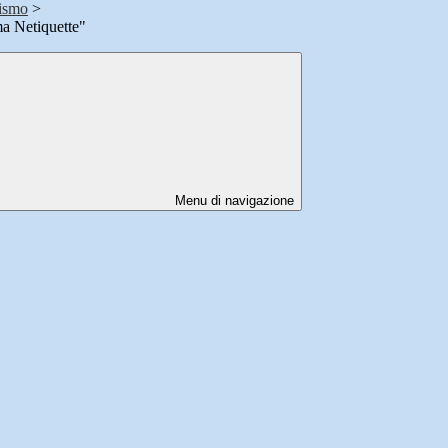
lismo
>
a Netiquette"
Menu di navigazione