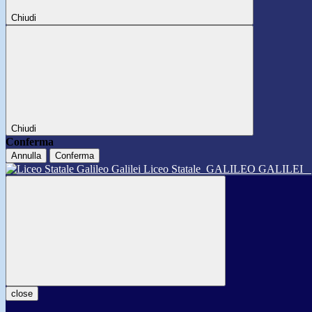
Chiudi
Chiudi
Conferma
Annulla
Conferma
Liceo Statale
GALILEO GALILEI
close