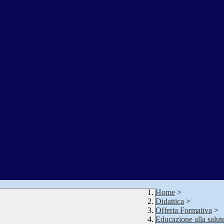
Home
>
Didattica
>
Offerta Formativa
>
Educazione alla salut