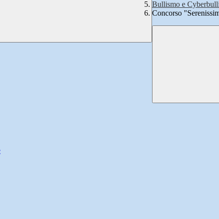
Bullismo e Cyberbul
Concorso "Serenissim
e