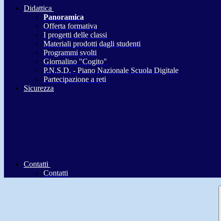
Didattica
Panoramica
Offerta formativa
I progetti delle classi
Materiali prodotti dagli studenti
Programmi svolti
Giornalino "Cogito"
P.N.S.D. - Piano Nazionale Scuola Digitale
Partecipazione a reti
Sicurezza
Contatti
Contatti