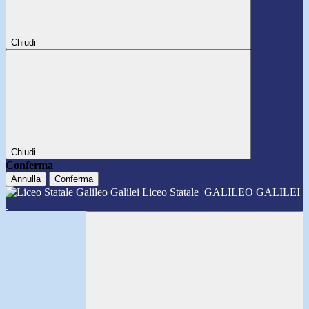
Chiudi
Chiudi
Conferma
Annulla
Conferma
Liceo Statale
GALILEO GALILEI