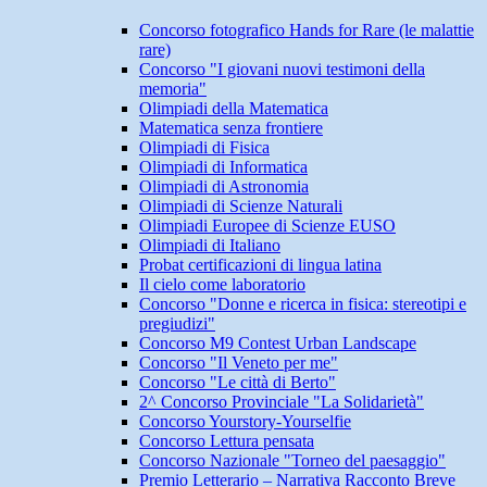
Concorso fotografico Hands for Rare (le malattie
rare)
Concorso "I giovani nuovi testimoni della
memoria"
Olimpiadi della Matematica
Matematica senza frontiere
Olimpiadi di Fisica
Olimpiadi di Informatica
Olimpiadi di Astronomia
Olimpiadi di Scienze Naturali
Olimpiadi Europee di Scienze EUSO
Olimpiadi di Italiano
Probat certificazioni di lingua latina
Il cielo come laboratorio
Concorso "Donne e ricerca in fisica: stereotipi e
pregiudizi"
Concorso M9 Contest Urban Landscape
Concorso "Il Veneto per me"
Concorso "Le città di Berto"
2^ Concorso Provinciale "La Solidarietà"
Concorso Yourstory-Yourselfie
Concorso Lettura pensata
Concorso Nazionale "Torneo del paesaggio"
Premio Letterario – Narrativa Racconto Breve