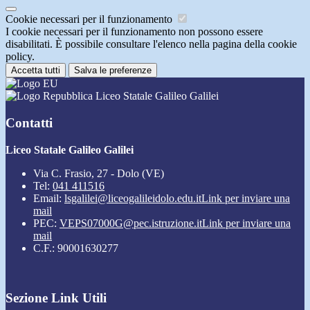
Cookie necessari per il funzionamento
I cookie necessari per il funzionamento non possono essere
disabilitati. È possibile consultare l'elenco nella pagina della cookie
policy.
Accetta tutti
Salva le preferenze
Liceo Statale Galileo Galilei
Contatti
Liceo Statale Galileo Galilei
Via C. Frasio, 27 - Dolo (VE)
Tel:
041 411516
Email:
lsgalilei@liceogalileidolo.edu.it
Link per inviare una
mail
PEC:
VEPS07000G@pec.istruzione.it
Link per inviare una
mail
C.F.: 90001630277
Sezione Link Utili