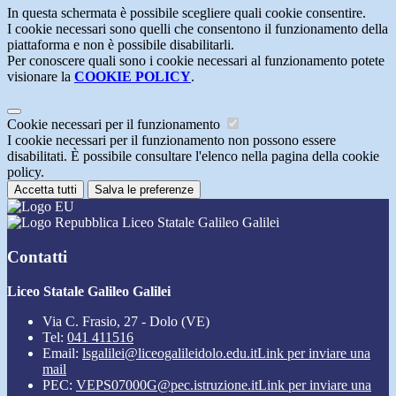
In questa schermata è possibile scegliere quali cookie consentire.
I cookie necessari sono quelli che consentono il funzionamento della
piattaforma e non è possibile disabilitarli.
Per conoscere quali sono i cookie necessari al funzionamento potete
visionare la
COOKIE POLICY
.
Cookie necessari per il funzionamento
I cookie necessari per il funzionamento non possono essere
disabilitati. È possibile consultare l'elenco nella pagina della cookie
policy.
Accetta tutti
Salva le preferenze
Liceo Statale Galileo Galilei
Contatti
Liceo Statale Galileo Galilei
Via C. Frasio, 27 - Dolo (VE)
Tel:
041 411516
Email:
lsgalilei@liceogalileidolo.edu.it
Link per inviare una
mail
PEC:
VEPS07000G@pec.istruzione.it
Link per inviare una