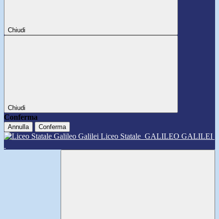
Chiudi
Chiudi
Conferma
Annulla
Conferma
Liceo Statale
GALILEO GALILEI