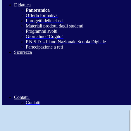
Didattica
Panoramica
Offerta formativa
I progetti delle classi
Materiali prodotti dagli studenti
Programmi svolti
Giornalino "Cogito"
P.N.S.D. - Piano Nazionale Scuola Digitale
Partecipazione a reti
Sicurezza
Contatti
Contatti