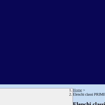
Home
>
Elenchi classi PRIME
Elenchi clas