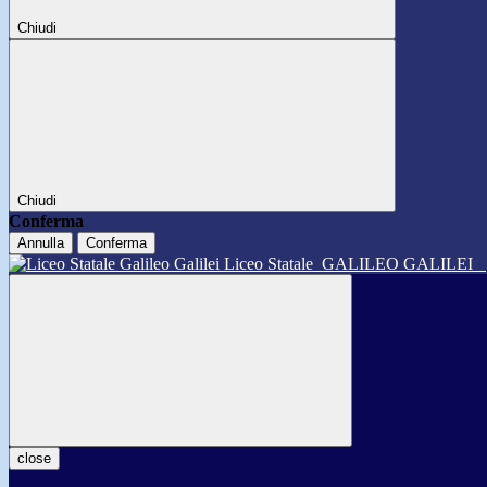
Chiudi
Chiudi
Conferma
Annulla
Conferma
Liceo Statale
GALILEO GALILEI
close