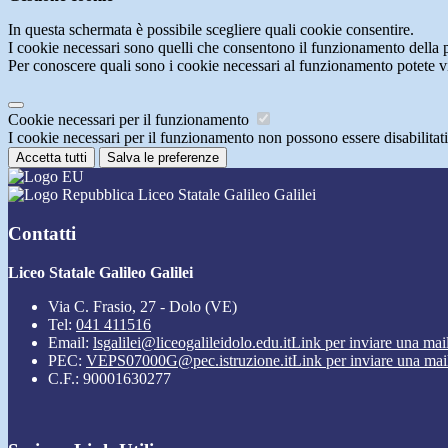
In questa schermata è possibile scegliere quali cookie consentire.
I cookie necessari sono quelli che consentono il funzionamento della pi
Per conoscere quali sono i cookie necessari al funzionamento potete v
Cookie necessari per il funzionamento
I cookie necessari per il funzionamento non possono essere disabilitati.
Accetta tutti
Salva le preferenze
Liceo Statale Galileo Galilei
Contatti
Liceo Statale Galileo Galilei
Via C. Frasio, 27 - Dolo (VE)
Tel:
041 411516
Email:
lsgalilei@liceogalileidolo.edu.it
Link per inviare una mai
PEC:
VEPS07000G@pec.istruzione.it
Link per inviare una mai
C.F.: 90001630277