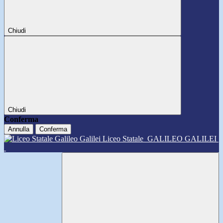
Chiudi
Chiudi
Conferma
Annulla
Conferma
Liceo Statale
GALILEO GALILEI