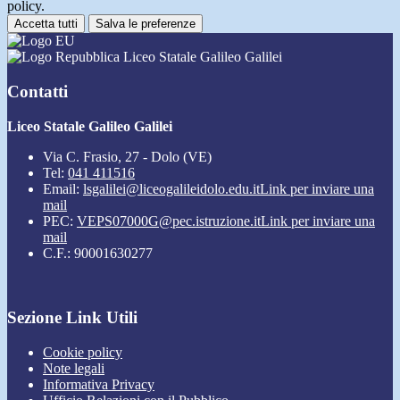
policy.
Accetta tutti
Salva le preferenze
Liceo Statale Galileo Galilei
Contatti
Liceo Statale Galileo Galilei
Via C. Frasio, 27 - Dolo (VE)
Tel:
041 411516
Email:
lsgalilei@liceogalileidolo.edu.it
Link per inviare una
mail
PEC:
VEPS07000G@pec.istruzione.it
Link per inviare una
mail
C.F.: 90001630277
Sezione Link Utili
Cookie policy
Note legali
Informativa Privacy