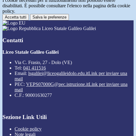
I cookie necessari per il funzionamento non possono essere
disabilitati. È possibile consultare l'elenco nella pagina della cookie
policy.
Accetta tutti
Salva le preferenze
Liceo Statale Galileo Galilei
Contatti
Liceo Statale Galileo Galilei
Via C. Frasio, 27 - Dolo (VE)
Tel:
041 411516
Email:
lsgalilei@liceogalileidolo.edu.it
Link per inviare una
mail
PEC:
VEPS07000G@pec.istruzione.it
Link per inviare una
mail
C.F.: 90001630277
Sezione Link Utili
Cookie policy
Note legali