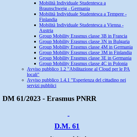
Mobilità Individuale Studentesca a
Braunschweig - Germania
Mobilità Individuale Studentesca a Tempere -
Finlandia
Mobilità Individuale Studentesca a Vienna -
Austria
Group Mobility Erasmus classe 3B in Francia
Group Mobility Erasmus classe 3N in Bulgaria
Group Mobility Erasmus classe 4M in Germania
Group Mobility Erasmus classe 3M in Finlandia
Group Mobility Erasmus classe 3E in Germania
Group Mobility Erasmus classe 4C in Polonia
Avviso pubblico 1.2 "Abilitazione al Cloud per le PA
locali"
Avviso pubblico 1.4.1 "Esperienza del cittadino nei
servizi pubblici
DM 61/2023 - Erasmus PNRR
D.M. 61