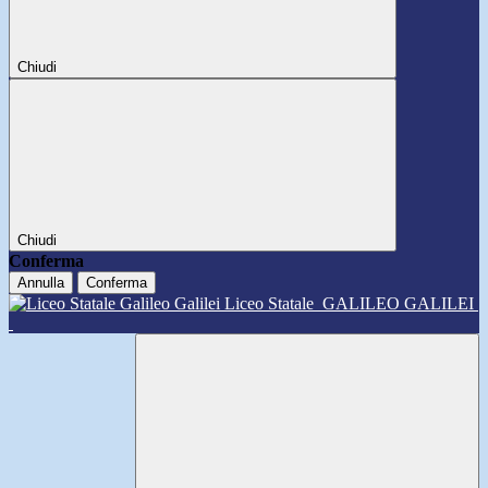
Chiudi
Chiudi
Conferma
Annulla
Conferma
Liceo Statale
GALILEO GALILEI