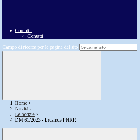
Contatti
Contatti
Campo di ricerca per le pagine del sito
Home
>
Novità
>
Le notizie
>
DM 61/2023 - Erasmus PNRR