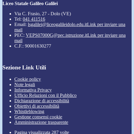
Liceo Statale Galileo Galilei
Via C. Frasio, 27 - Dolo (VE)
Tel:
041 411516
Email:
lsgalilei@liceogalileidolo.edu.it
Link per inviare una
mail
PEC:
VEPS07000G@pec.istruzione.it
Link per inviare una
mail
C.F.: 90001630277
Sezione Link Utili
Cookie policy
Note legali
Informativa Privacy
Ufficio Relazioni con il Pubblico
Dichiarazione di accessibilità
Obiettivi di accessibilità
Whistleblowing
Gestione consensi cookie
Amministrazione trasparente
Pagina visualizzata
287
volte