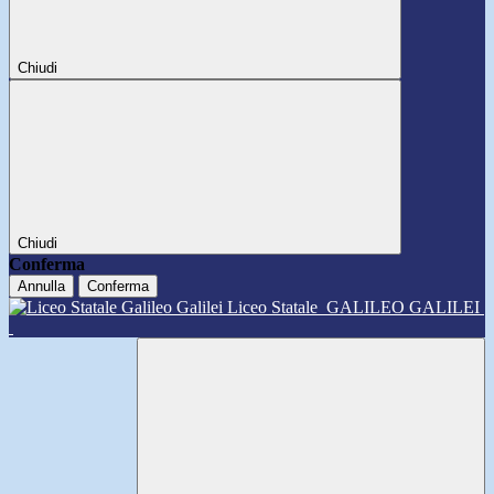
Chiudi
Chiudi
Conferma
Annulla
Conferma
Liceo Statale
GALILEO GALILEI