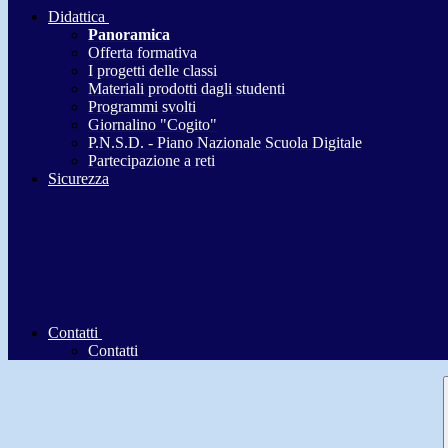
Didattica
Panoramica
Offerta formativa
I progetti delle classi
Materiali prodotti dagli studenti
Programmi svolti
Giornalino "Cogito"
P.N.S.D. - Piano Nazionale Scuola Digitale
Partecipazione a reti
Sicurezza
Contatti
Contatti