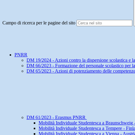
Campo di ricerca per le pagine del sito
PNRR
DM 19/2024 - Azioni contro la dispersione scolastica e la r
DM 66/2023 - Formazione del personale scolastico per la 
DM 65/2023 - Azioni di potenziamento delle competenze
DM 61/2023 - Erasmus PNRR
Mobilità Individuale Studentesca a Braunschweig
Mobilità Individuale Studentesca a Tempere - Finl
Mobilità Individuale Studentesca a Vienna - Austri