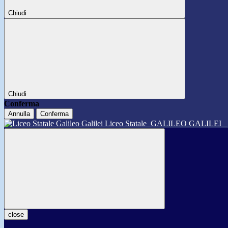
Chiudi
Chiudi
Conferma
Annulla
Conferma
Liceo Statale
GALILEO GALILEI
close