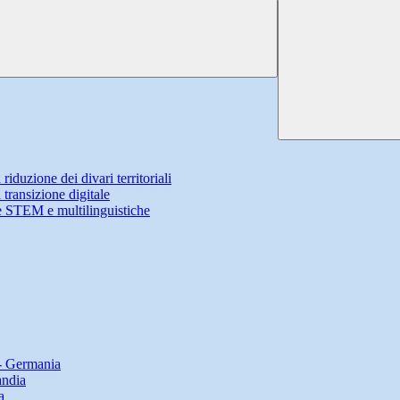
iduzione dei divari territoriali
transizione digitale
 STEM e multilinguistiche
 - Germania
andia
a