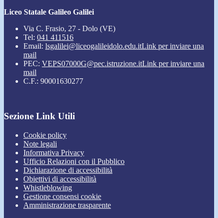
Liceo Statale Galileo Galilei
Via C. Frasio, 27 - Dolo (VE)
Tel:
041 411516
Email:
lsgalilei@liceogalileidolo.edu.it
Link per inviare una
mail
PEC:
VEPS07000G@pec.istruzione.it
Link per inviare una
mail
C.F.: 90001630277
Sezione Link Utili
Cookie policy
Note legali
Informativa Privacy
Ufficio Relazioni con il Pubblico
Dichiarazione di accessibilità
Obiettivi di accessibilità
Whistleblowing
Gestione consensi cookie
Amministrazione trasparente