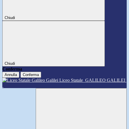
Chiudi
Chiudi
Conferma
Annulla
Conferma
Liceo Statale
GALILEO GALILEI