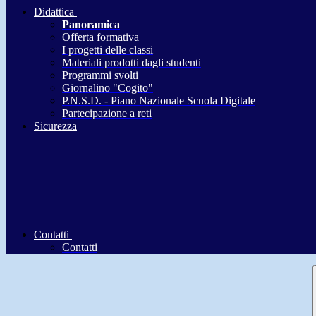
Didattica
Panoramica
Offerta formativa
I progetti delle classi
Materiali prodotti dagli studenti
Programmi svolti
Giornalino "Cogito"
P.N.S.D. - Piano Nazionale Scuola Digitale
Partecipazione a reti
Sicurezza
Contatti
Contatti