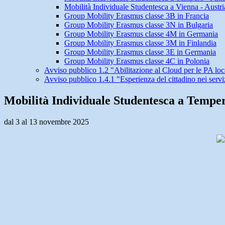
Mobilità Individuale Studentesca a Vienna - Austri
Group Mobility Erasmus classe 3B in Francia
Group Mobility Erasmus classe 3N in Bulgaria
Group Mobility Erasmus classe 4M in Germania
Group Mobility Erasmus classe 3M in Finlandia
Group Mobility Erasmus classe 3E in Germania
Group Mobility Erasmus classe 4C in Polonia
Avviso pubblico 1.2 "Abilitazione al Cloud per le PA loc
Avviso pubblico 1.4.1 "Esperienza del cittadino nei servi
Mobilità Individuale Studentesca a Temper
dal 3 al 13 novembre 2025