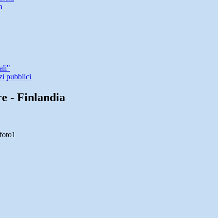
a
ali"
zi pubblici
e - Finlandia