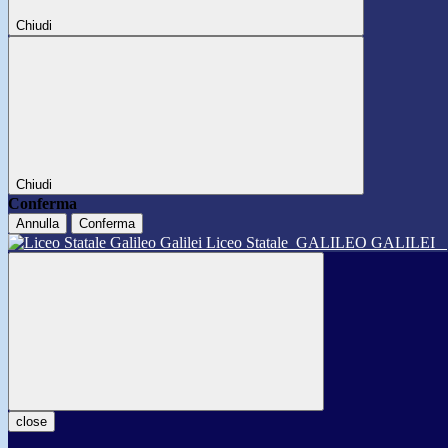
Chiudi
Chiudi
Conferma
Annulla
Conferma
Liceo Statale
GALILEO GALILEI
close