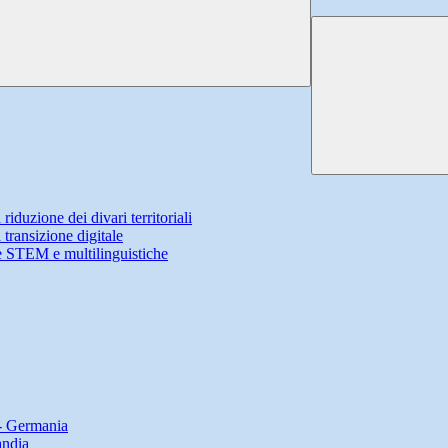
iduzione dei divari territoriali
transizione digitale
 STEM e multilinguistiche
 - Germania
andia