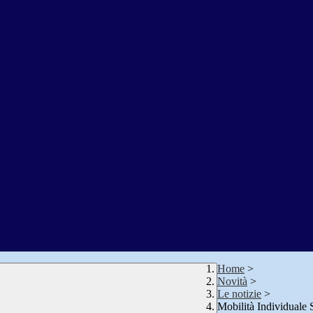
Home
>
Novità
>
Le notizie
>
Mobilità Individuale 