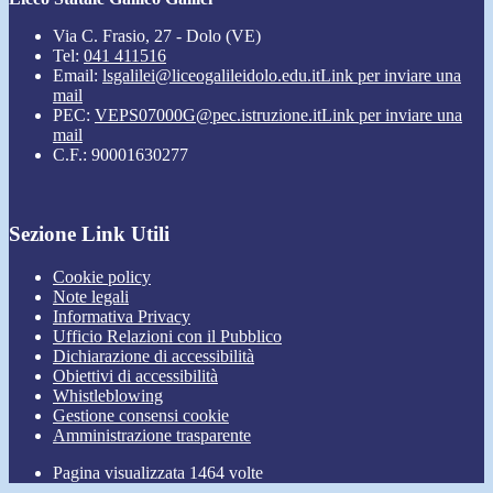
Via C. Frasio, 27 - Dolo (VE)
Tel:
041 411516
Email:
lsgalilei@liceogalileidolo.edu.it
Link per inviare una
mail
PEC:
VEPS07000G@pec.istruzione.it
Link per inviare una
mail
C.F.: 90001630277
Sezione Link Utili
Cookie policy
Note legali
Informativa Privacy
Ufficio Relazioni con il Pubblico
Dichiarazione di accessibilità
Obiettivi di accessibilità
Whistleblowing
Gestione consensi cookie
Amministrazione trasparente
Pagina visualizzata
1464
volte