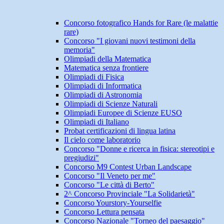
Concorso fotografico Hands for Rare (le malattie
rare)
Concorso "I giovani nuovi testimoni della
memoria"
Olimpiadi della Matematica
Matematica senza frontiere
Olimpiadi di Fisica
Olimpiadi di Informatica
Olimpiadi di Astronomia
Olimpiadi di Scienze Naturali
Olimpiadi Europee di Scienze EUSO
Olimpiadi di Italiano
Probat certificazioni di lingua latina
Il cielo come laboratorio
Concorso "Donne e ricerca in fisica: stereotipi e
pregiudizi"
Concorso M9 Contest Urban Landscape
Concorso "Il Veneto per me"
Concorso "Le città di Berto"
2^ Concorso Provinciale "La Solidarietà"
Concorso Yourstory-Yourselfie
Concorso Lettura pensata
Concorso Nazionale "Torneo del paesaggio"