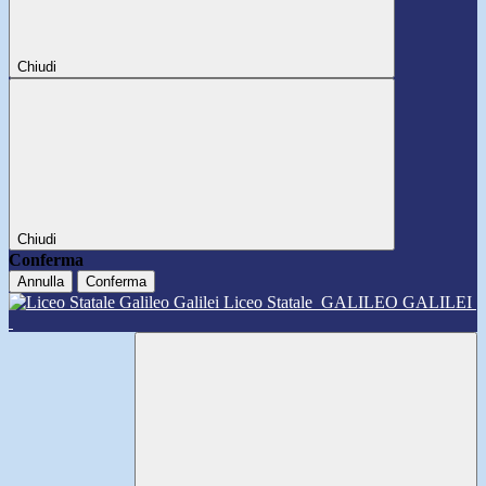
Chiudi
Chiudi
Conferma
Annulla
Conferma
Liceo Statale
GALILEO GALILEI