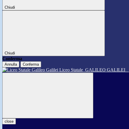
Chiudi
Chiudi
Conferma
Annulla
Conferma
Liceo Statale
GALILEO GALILEI
close