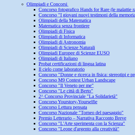
Olimpiadi e Concorsi
Concorso fotografico Hands for Rare (le malattie r
Concorso "I giovani nuovi testimoni della memori
Olimpiadi della Matematica
Matematica senza frontiere
Olimpiadi di Fisica
Olimpiadi di Informatica
Olimpiadi di Astronomia
Olimpiadi di Scienze Naturali
Olimpiadi Europee di Scienze EUSO
Olimpiadi di Italiano
Probat certificazioni di lingua latina
Il cielo come laboratorio
Concorso "Donne e ricerca in fisica: stereotipi e pr
Concorso M9 Contest Urban Landscape
Concorso "Il Veneto per me"
Concorso "Le città di Berto"
2^ Concorso Provinciale "La Solidarietà"
Concorso Yourstory-Yourselfie
Concorso Lettura pensata
Concorso Nazionale "Torneo del paesaggio"
Premio Letterario – Narrativa Racconto Breve
Concorso "L'Arte sperimenta con la Scienza"
Concorso "Leone d'argento alla creatività"