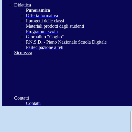
Didattica
Panoramica
Offerta formativa
I progetti delle classi
Materiali prodotti dagli studenti
Programmi svolti
Giornalino "Cogito"
P.N.S.D. - Piano Nazionale Scuola Digitale
Partecipazione a reti
Sicurezza
Contatti
Contatti