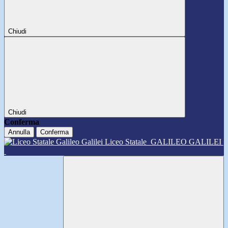
Chiudi
Chiudi
Conferma
Annulla
Conferma
Liceo Statale
GALILEO GALILEI