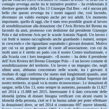
contagio avvenga anche tra le iniziative positive – ha evidenziato il
direttore generale della Ulss 13 Giuseppe Dal Ben – ed è ancora più
bello che questo avvenga tra i nostri ragazzi che, così facendo,
diventano un valido esempio anche per noi adulti. Un momento
importante, quello di oggi, che è stato reso possibile grazie al lavoro
di sensibilizzazione alla donazione che l’Avis Riviera del Brenta sta
facendo da anni, promosso con dedizione dal presidente Giuseppe
Polo e dal referente Avis per le scuole Antonio Napoli. Un lavoro i
cui frutti si stanno raccogliendo anche guardando i numeri, sempre
in crescendo e che riguardano soprattutto i giovani donatori. Motivo
per cui va un grande grazie di cuore all’associazione, con cui da
molti anni si è stretto un patto con il nostro Centro trasfusionale, e
alla Scuola con i loro insegnati». «Il nostro – ha detto il presidente
dell’Avis Riviera del Brenta Giuseppe Polo – è un lavoro costante di
sensibilizzazione del territorio. Un lavoro e un impegno che, negli
ultimi anni, abbiamo concentrato nelle scuole, tra i giovani: il
risultato di oggi conferma che siamo stati lungimiranti quando, anni
or sono, abbiamo intrapreso a dialogare con gli Istituti Superiori del
nostro territorio, ai quali va la nostra riconoscenza». Le donazioni di
sangue, nella Ulss 13, sono sempre in aumento, passando da 11.827
nel 2014 a 11.888 nel 2015. Interessante è il dato crescente delle
idoneità (prima di donare bisogna verificare con alcuni esami la
idoneità della persona, cioè se è in buona salute per poter effettuare
la donazione) dove, se nel 2014 si contavano 697 nuove idoneità,