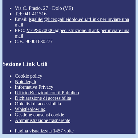
Via C. Frasio, 27 - Dolo (VE)
Tel:
041 411516
Email:
lsgalilei@liceogalileidolo.edu.it
Link per inviare una
mail
PEC:
VEPS07000G@pec.istruzione.it
Link per inviare una
mail
C.F.: 90001630277
Sezione Link Utili
Cookie policy
Note legali
Informativa Privacy
Ufficio Relazioni con il Pubblico
Dichiarazione di accessibilità
Obiettivi di accessibilità
Whistleblowing
Gestione consensi cookie
Amministrazione trasparente
Pagina visualizzata
1457
volte