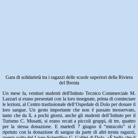
Gara di solidarietà tra i ragazzi delle scuole superiori della Riviera
del Brenta
Un mese fa, ventisei studenti dell'Istituto Tecnico Commerciale M.
Lazzari si erano presentati con la loro insegnate, prima di cominciare
le lezioni, al Centro trasfusionale dell’Ospedale di Dolo per donare il
loro sangue. Un gesto importante che non è passato inosservato,
tanto che da lì, a pochi giorni, anche gli studenti dell’Istituto per il
Turismo C. Musatti, si erano recati a piccoli gruppi, di tre, quattro
per la stessa donazione. E martedì 7 giugno il “miracolo” si è
ripetuto con la donazione di sangue da parte di altri trenta ragazzi,
questa volta del Liceo Scientifico G. Galilei di Dolo. «È bello che il