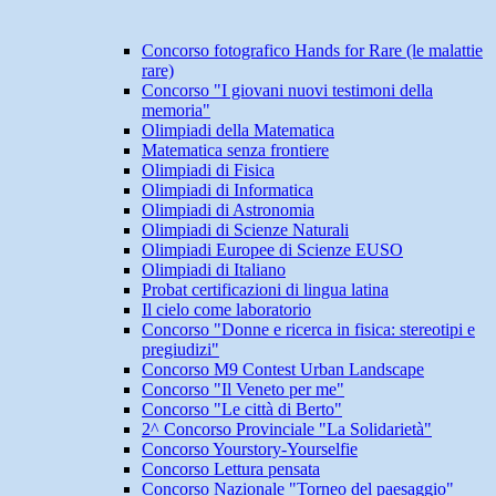
Concorso fotografico Hands for Rare (le malattie
rare)
Concorso "I giovani nuovi testimoni della
memoria"
Olimpiadi della Matematica
Matematica senza frontiere
Olimpiadi di Fisica
Olimpiadi di Informatica
Olimpiadi di Astronomia
Olimpiadi di Scienze Naturali
Olimpiadi Europee di Scienze EUSO
Olimpiadi di Italiano
Probat certificazioni di lingua latina
Il cielo come laboratorio
Concorso "Donne e ricerca in fisica: stereotipi e
pregiudizi"
Concorso M9 Contest Urban Landscape
Concorso "Il Veneto per me"
Concorso "Le città di Berto"
2^ Concorso Provinciale "La Solidarietà"
Concorso Yourstory-Yourselfie
Concorso Lettura pensata
Concorso Nazionale "Torneo del paesaggio"