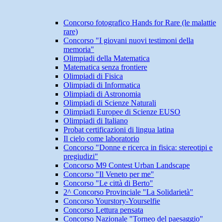
Concorso fotografico Hands for Rare (le malattie
rare)
Concorso "I giovani nuovi testimoni della
memoria"
Olimpiadi della Matematica
Matematica senza frontiere
Olimpiadi di Fisica
Olimpiadi di Informatica
Olimpiadi di Astronomia
Olimpiadi di Scienze Naturali
Olimpiadi Europee di Scienze EUSO
Olimpiadi di Italiano
Probat certificazioni di lingua latina
Il cielo come laboratorio
Concorso "Donne e ricerca in fisica: stereotipi e
pregiudizi"
Concorso M9 Contest Urban Landscape
Concorso "Il Veneto per me"
Concorso "Le città di Berto"
2^ Concorso Provinciale "La Solidarietà"
Concorso Yourstory-Yourselfie
Concorso Lettura pensata
Concorso Nazionale "Torneo del paesaggio"