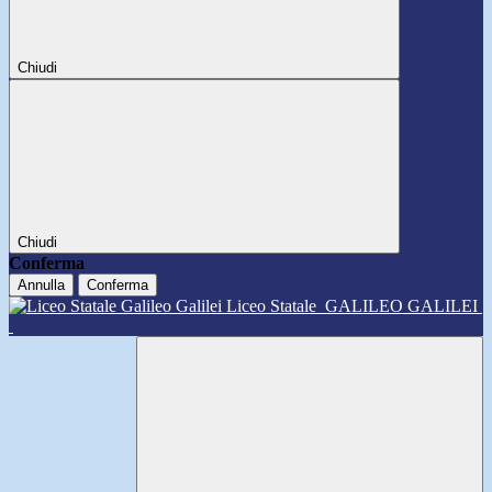
Chiudi
Chiudi
Conferma
Annulla
Conferma
Liceo Statale
GALILEO GALILEI