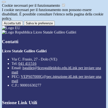
Cookie necessari per il funzionamento
I cookie necessari per il funzionamento non possono essere
disabilitati. È possibile consultare l'elenco nella pagina della cookie
policy.
Accetta tutti
Salva le preferenze
Liceo Statale Galileo Galilei
Contatti
Liceo Statale Galileo Galilei
Via C. Frasio, 27 - Dolo (VE)
Tel:
041 411516
Email:
lsgalilei@liceogalileidolo.edu.it
Link per inviare una
mail
PEC:
VEPS07000G@pec.istruzione.it
Link per inviare una
mail
C.F.: 90001630277
Sezione Link Utili