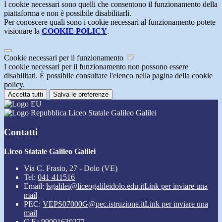
I cookie necessari sono quelli che consentono il funzionamento della
piattaforma e non è possibile disabilitarli.
Per conoscere quali sono i cookie necessari al funzionamento potete
visionare la
COOKIE POLICY
.
Cookie necessari per il funzionamento
I cookie necessari per il funzionamento non possono essere
disabilitati. È possibile consultare l'elenco nella pagina della cookie
policy.
Accetta tutti
Salva le preferenze
Liceo Statale Galileo Galilei
Contatti
Liceo Statale Galileo Galilei
Via C. Frasio, 27 - Dolo (VE)
Tel:
041 411516
Email:
lsgalilei@liceogalileidolo.edu.it
Link per inviare una
mail
PEC:
VEPS07000G@pec.istruzione.it
Link per inviare una
mail
C.F.: 90001630277