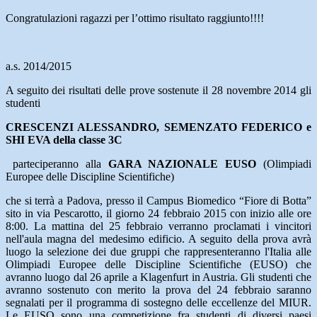
Congratulazioni ragazzi per l’ottimo risultato raggiunto!!!!
a.s. 2014/2015
A seguito dei risultati delle prove sostenute il 28 novembre 2014 gli
studenti
CRESCENZI ALESSANDRO, SEMENZATO FEDERICO e
SHI EVA della classe 3C
parteciperanno alla
GARA NAZIONALE EUSO
(Olimpiadi
Europee delle Discipline Scientifiche)
che si terrà a Padova, presso il Campus Biomedico “Fiore di Botta”
sito in via Pescarotto, il giorno 24 febbraio 2015 con inizio alle ore
8:00. La mattina del 25 febbraio verranno proclamati i vincitori
nell'aula magna del medesimo edificio. A seguito della prova avrà
luogo la selezione dei due gruppi che rappresenteranno l'Italia alle
Olimpiadi Europee delle Discipline Scientifiche (EUSO) che
avranno luogo dal 26 aprile a Klagenfurt in Austria. Gli studenti che
avranno sostenuto con merito la prova del 24 febbraio saranno
segnalati per il programma di sostegno delle eccellenze del MIUR.
Le EUSO sono una competizione fra studenti di diversi paesi