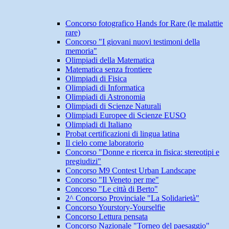
Concorso fotografico Hands for Rare (le malattie
rare)
Concorso "I giovani nuovi testimoni della
memoria"
Olimpiadi della Matematica
Matematica senza frontiere
Olimpiadi di Fisica
Olimpiadi di Informatica
Olimpiadi di Astronomia
Olimpiadi di Scienze Naturali
Olimpiadi Europee di Scienze EUSO
Olimpiadi di Italiano
Probat certificazioni di lingua latina
Il cielo come laboratorio
Concorso "Donne e ricerca in fisica: stereotipi e
pregiudizi"
Concorso M9 Contest Urban Landscape
Concorso "Il Veneto per me"
Concorso "Le città di Berto"
2^ Concorso Provinciale "La Solidarietà"
Concorso Yourstory-Yourselfie
Concorso Lettura pensata
Concorso Nazionale "Torneo del paesaggio"