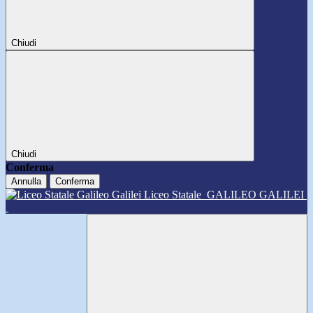
Chiudi
Chiudi
Conferma
Annulla
Conferma
Liceo Statale
GALILEO GALILEI