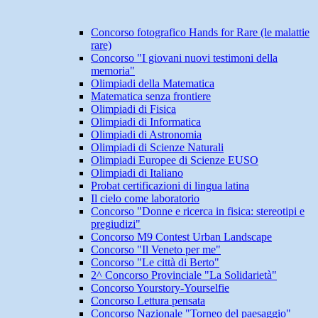
Concorso fotografico Hands for Rare (le malattie
rare)
Concorso "I giovani nuovi testimoni della
memoria"
Olimpiadi della Matematica
Matematica senza frontiere
Olimpiadi di Fisica
Olimpiadi di Informatica
Olimpiadi di Astronomia
Olimpiadi di Scienze Naturali
Olimpiadi Europee di Scienze EUSO
Olimpiadi di Italiano
Probat certificazioni di lingua latina
Il cielo come laboratorio
Concorso "Donne e ricerca in fisica: stereotipi e
pregiudizi"
Concorso M9 Contest Urban Landscape
Concorso "Il Veneto per me"
Concorso "Le città di Berto"
2^ Concorso Provinciale "La Solidarietà"
Concorso Yourstory-Yourselfie
Concorso Lettura pensata
Concorso Nazionale "Torneo del paesaggio"