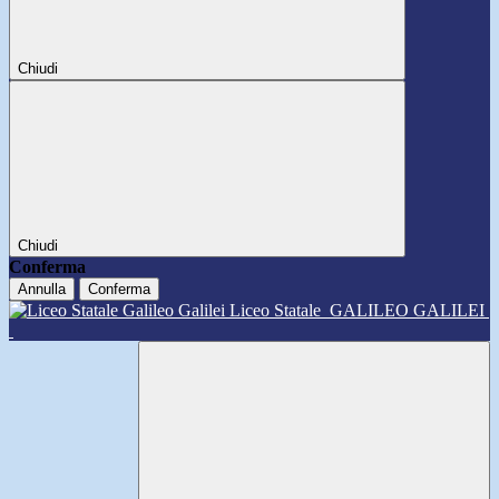
Chiudi
Chiudi
Conferma
Annulla
Conferma
Liceo Statale
GALILEO GALILEI