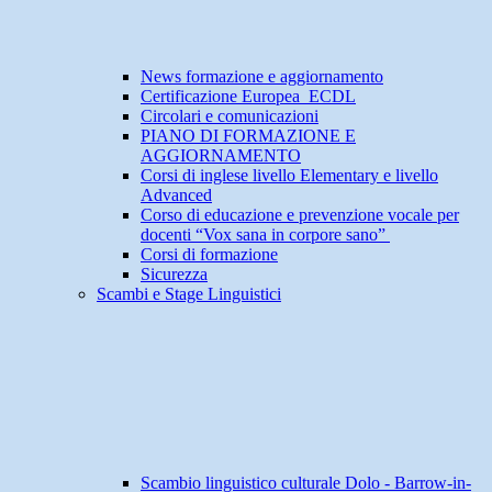
News formazione e aggiornamento
Certificazione Europea ECDL
Circolari e comunicazioni
PIANO DI FORMAZIONE E
AGGIORNAMENTO
Corsi di inglese livello Elementary e livello
Advanced
Corso di educazione e prevenzione vocale per
docenti “Vox sana in corpore sano”
Corsi di formazione
Sicurezza
Scambi e Stage Linguistici
Scambio linguistico culturale Dolo - Barrow-in-