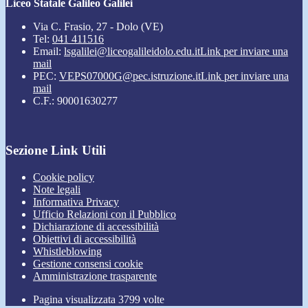
Liceo Statale Galileo Galilei
Via C. Frasio, 27 - Dolo (VE)
Tel:
041 411516
Email:
lsgalilei@liceogalileidolo.edu.it
Link per inviare una
mail
PEC:
VEPS07000G@pec.istruzione.it
Link per inviare una
mail
C.F.: 90001630277
Sezione Link Utili
Cookie policy
Note legali
Informativa Privacy
Ufficio Relazioni con il Pubblico
Dichiarazione di accessibilità
Obiettivi di accessibilità
Whistleblowing
Gestione consensi cookie
Amministrazione trasparente
Pagina visualizzata
3799
volte