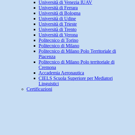
Università di Venezia IUAV
Università di Ferrara
Università di Bologna
Università di Udine
Università di Trieste
Università di Trento
Università di Verona
Politecnico di Torino
Politecnico di Milano
Politecnico di Milano Polo Territoriale di
Piacenza
Politecnico di Milano Polo territoriale di
Cremona
Accademia Aeronautica
CIELS Scuola Superiore per Mediatori
Linguistici
Certificazioni