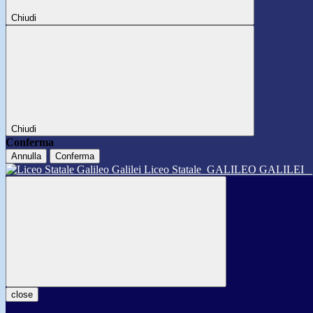
Chiudi
Chiudi
Conferma
Annulla
Conferma
Liceo Statale
GALILEO GALILEI
close