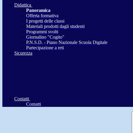
Didattica
Panoramica
Offerta formativa
I progetti delle classi
Materiali prodotti dagli studenti
Programmi svolti
Giornalino "Cogito"
P.N.S.D. - Piano Nazionale Scuola Digitale
Partecipazione a reti
Sicurezza
Contatti
Contatti