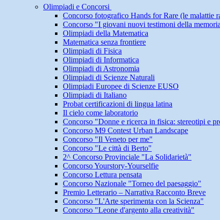
Olimpiadi e Concorsi
Concorso fotografico Hands for Rare (le malattie r
Concorso "I giovani nuovi testimoni della memori
Olimpiadi della Matematica
Matematica senza frontiere
Olimpiadi di Fisica
Olimpiadi di Informatica
Olimpiadi di Astronomia
Olimpiadi di Scienze Naturali
Olimpiadi Europee di Scienze EUSO
Olimpiadi di Italiano
Probat certificazioni di lingua latina
Il cielo come laboratorio
Concorso "Donne e ricerca in fisica: stereotipi e pr
Concorso M9 Contest Urban Landscape
Concorso "Il Veneto per me"
Concorso "Le città di Berto"
2^ Concorso Provinciale "La Solidarietà"
Concorso Yourstory-Yourselfie
Concorso Lettura pensata
Concorso Nazionale "Torneo del paesaggio"
Premio Letterario – Narrativa Racconto Breve
Concorso "L'Arte sperimenta con la Scienza"
Concorso "Leone d'argento alla creatività"