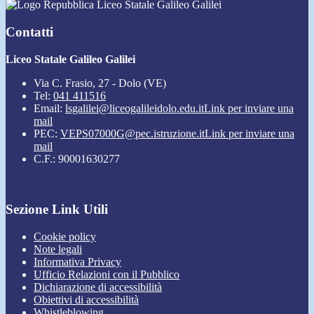
Liceo Statale Galileo Galilei
Contatti
Liceo Statale Galileo Galilei
Via C. Frasio, 27 - Dolo (VE)
Tel:
041 411516
Email:
lsgalilei@liceogalileidolo.edu.it
Link per inviare una
mail
PEC:
VEPS07000G@pec.istruzione.it
Link per inviare una
mail
C.F.: 90001630277
Sezione Link Utili
Cookie policy
Note legali
Informativa Privacy
Ufficio Relazioni con il Pubblico
Dichiarazione di accessibilità
Obiettivi di accessibilità
Whistleblowing