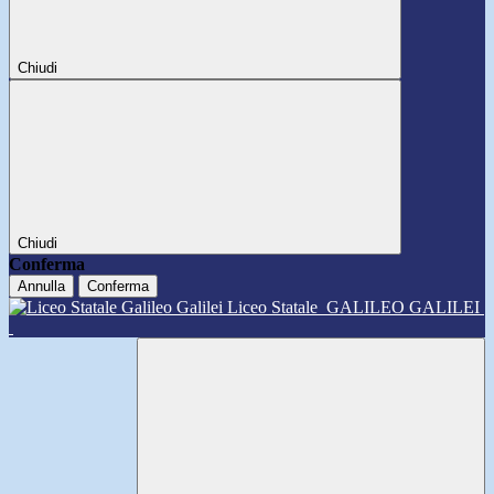
Chiudi
Chiudi
Conferma
Annulla
Conferma
Liceo Statale
GALILEO GALILEI