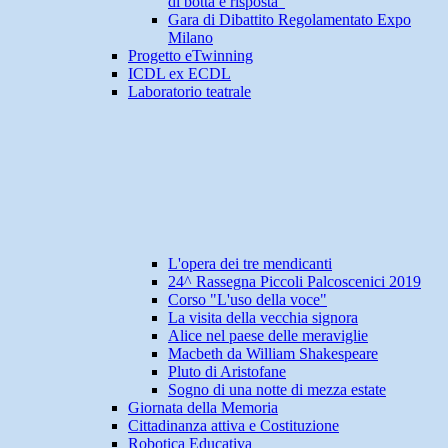
di botta e risposta"
Gara di Dibattito Regolamentato Expo
Milano
Progetto eTwinning
ICDL ex ECDL
Laboratorio teatrale
L'opera dei tre mendicanti
24^ Rassegna Piccoli Palcoscenici 2019
Corso "L'uso della voce"
La visita della vecchia signora
Alice nel paese delle meraviglie
Macbeth da William Shakespeare
Pluto di Aristofane
Sogno di una notte di mezza estate
Giornata della Memoria
Cittadinanza attiva e Costituzione
Robotica Educativa