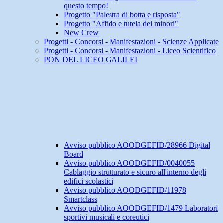
questo tempo!
Progetto "Palestra di botta e risposta"
Progetto "Affido e tutela dei minori"
New Crew
Progetti - Concorsi - Manifestazioni - Scienze Applicate
Progetti - Concorsi - Manifestazioni - Liceo Scientifico
PON DEL LICEO GALILEI
Avviso pubblico AOODGEFID/28966 Digital
Board
Avviso pubblico AOODGEFID/0040055
Cablaggio strutturato e sicuro all'interno degli
edifici scolastici
Avviso pubblico AOODGEFID/11978
Smartclass
Avviso pubblico AOODGEFID/1479 Laboratori
sportivi musicali e coreutici