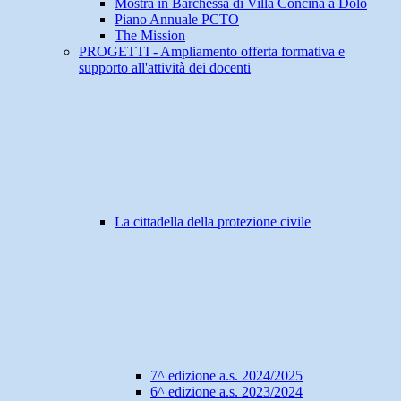
Mostra in Barchessa di Villa Concina a Dolo
Piano Annuale PCTO
The Mission
PROGETTI - Ampliamento offerta formativa e
supporto all'attività dei docenti
La cittadella della protezione civile
7^ edizione a.s. 2024/2025
6^ edizione a.s. 2023/2024