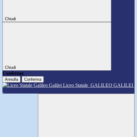
Chiudi
Chiudi
Conferma
Annulla
Conferma
Liceo Statale
GALILEO GALILEI