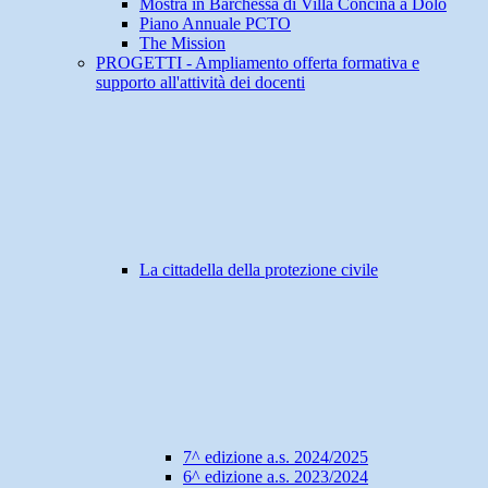
Mostra in Barchessa di Villa Concina a Dolo
Piano Annuale PCTO
The Mission
PROGETTI - Ampliamento offerta formativa e
supporto all'attività dei docenti
La cittadella della protezione civile
7^ edizione a.s. 2024/2025
6^ edizione a.s. 2023/2024