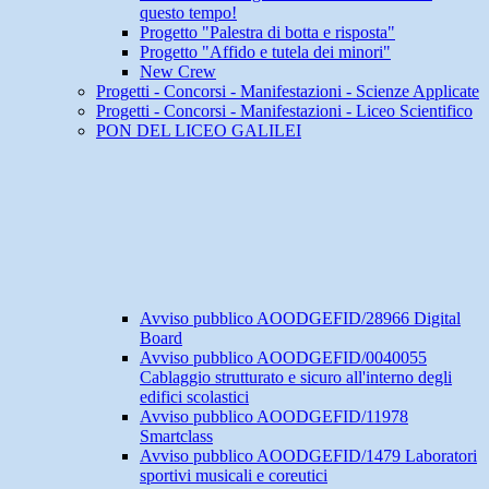
questo tempo!
Progetto "Palestra di botta e risposta"
Progetto "Affido e tutela dei minori"
New Crew
Progetti - Concorsi - Manifestazioni - Scienze Applicate
Progetti - Concorsi - Manifestazioni - Liceo Scientifico
PON DEL LICEO GALILEI
Avviso pubblico AOODGEFID/28966 Digital
Board
Avviso pubblico AOODGEFID/0040055
Cablaggio strutturato e sicuro all'interno degli
edifici scolastici
Avviso pubblico AOODGEFID/11978
Smartclass
Avviso pubblico AOODGEFID/1479 Laboratori
sportivi musicali e coreutici