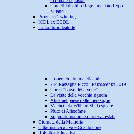
di botta e risposta"
Gara di Dibattito Regolamentato Expo
Milano
Progetto eTwinning
ICDL ex ECDL
Laboratorio teatrale
L'opera dei tre mendicanti
24^ Rassegna Piccoli Palcoscenici 2019
Corso "L'uso della voce"
La visita della vecchia signora
Alice nel paese delle meraviglie
Macbeth da William Shakespeare
Pluto di Aristofane
Sogno di una notte di mezza estate
Giornata della Memoria
Cittadinanza attiva e Costituzione
Robotica Educativa