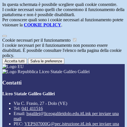
In questa schermata è possibile scegliere quali cookie consentire.
I cookie necessari sono quelli che consentono il funzionamento della
piattaforma e non è possibile disabilitarli.
Per conoscere quali sono i cookie necessari al funzionamento potete
visionare la
COOKIE POLICY
.
Cookie necessari per il funzionamento
I cookie necessari per il funzionamento non possono essere
disabilitati. È possibile consultare l'elenco nella pagina della cookie
policy.
Accetta tutti
Salva le preferenze
Liceo Statale Galileo Galilei
Contatti
Liceo Statale Galileo Galilei
Via C. Frasio, 27 - Dolo (VE)
Tel:
041 411516
Email:
lsgalilei@liceogalileidolo.edu.it
Link per inviare una
mail
PEC:
VEPS07000G@pec.istruzione.it
Link per inviare una