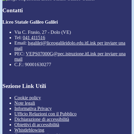
Contatti
Liceo Statale Galileo Galilei
Via C. Frasio, 27 - Dolo (VE)
Tel:
041 411516
Email:
lsgalilei@liceogalileidolo.edu.it
Link per inviare una
mail
PEC:
VEPS07000G@pec.istruzione.it
Link per inviare una
mail
C.F.: 90001630277
Sezione Link Utili
Cookie policy
Note legali
Informativa Privacy
Ufficio Relazioni con il Pubblico
Dichiarazione di accessibilità
Obiettivi di accessibilità
Whistleblowing