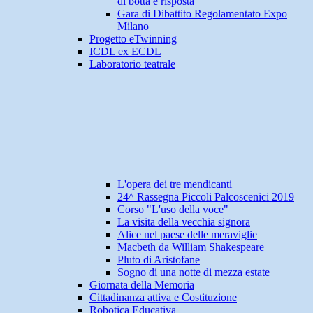
di botta e risposta"
Gara di Dibattito Regolamentato Expo
Milano
Progetto eTwinning
ICDL ex ECDL
Laboratorio teatrale
L'opera dei tre mendicanti
24^ Rassegna Piccoli Palcoscenici 2019
Corso "L'uso della voce"
La visita della vecchia signora
Alice nel paese delle meraviglie
Macbeth da William Shakespeare
Pluto di Aristofane
Sogno di una notte di mezza estate
Giornata della Memoria
Cittadinanza attiva e Costituzione
Robotica Educativa