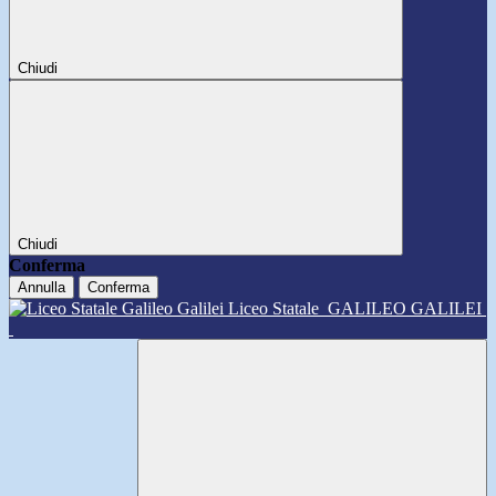
Chiudi
Chiudi
Conferma
Annulla
Conferma
Liceo Statale
GALILEO GALILEI