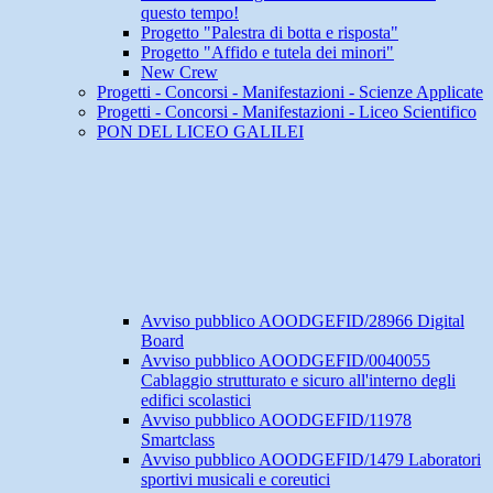
questo tempo!
Progetto "Palestra di botta e risposta"
Progetto "Affido e tutela dei minori"
New Crew
Progetti - Concorsi - Manifestazioni - Scienze Applicate
Progetti - Concorsi - Manifestazioni - Liceo Scientifico
PON DEL LICEO GALILEI
Avviso pubblico AOODGEFID/28966 Digital
Board
Avviso pubblico AOODGEFID/0040055
Cablaggio strutturato e sicuro all'interno degli
edifici scolastici
Avviso pubblico AOODGEFID/11978
Smartclass
Avviso pubblico AOODGEFID/1479 Laboratori
sportivi musicali e coreutici