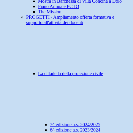
Mostra in Barchessa di Villa Concina a Dolo
Piano Annuale PCTO
The Mission
PROGETTI - Ampliamento offerta formativa e
supporto all'attività dei docenti
La cittadella della protezione civile
7^ edizione a.s. 2024/2025
6^ edizione a.s. 2023/2024