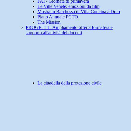
FAI - Giornate di primavera
Le Ville Venete: emozioni da film
Mostra in Barchessa di Villa Concina a Dolo
Piano Annuale PCTO
The Mission
PROGETTI - Ampliamento offerta formativa e
supporto all'attività dei docenti
La cittadella della protezione civile