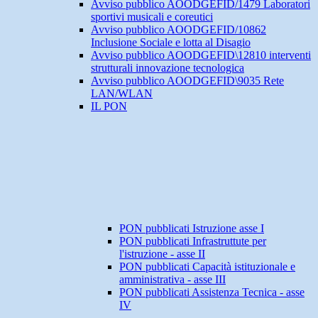
Avviso pubblico AOODGEFID/1479 Laboratori
sportivi musicali e coreutici
Avviso pubblico AOODGEFID/10862
Inclusione Sociale e lotta al Disagio
Avviso pubblico AOODGEFID\12810 interventi
strutturali innovazione tecnologica
Avviso pubblico AOODGEFID\9035 Rete
LAN/WLAN
IL PON
PON pubblicati Istruzione asse I
PON pubblicati Infrastruttute per
l'istruzione - asse II
PON pubblicati Capacità istituzionale e
amministrativa - asse III
PON pubblicati Assistenza Tecnica - asse
IV