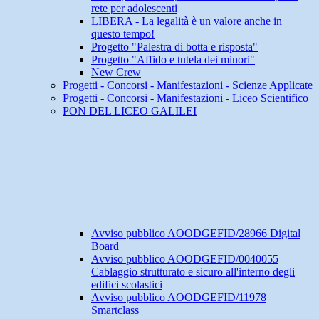
rete per adolescenti
LIBERA - La legalità è un valore anche in
questo tempo!
Progetto "Palestra di botta e risposta"
Progetto "Affido e tutela dei minori"
New Crew
Progetti - Concorsi - Manifestazioni - Scienze Applicate
Progetti - Concorsi - Manifestazioni - Liceo Scientifico
PON DEL LICEO GALILEI
Avviso pubblico AOODGEFID/28966 Digital
Board
Avviso pubblico AOODGEFID/0040055
Cablaggio strutturato e sicuro all'interno degli
edifici scolastici
Avviso pubblico AOODGEFID/11978
Smartclass