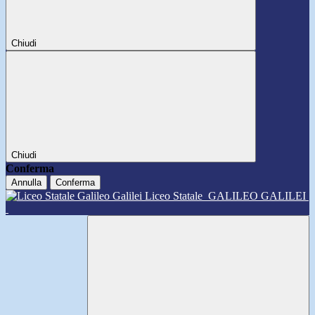
Chiudi
Chiudi
Conferma
Annulla
Conferma
Liceo Statale
GALILEO GALILEI