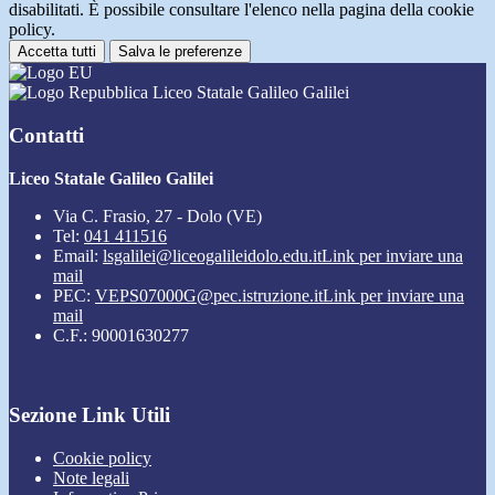
disabilitati. È possibile consultare l'elenco nella pagina della cookie
policy.
Accetta tutti
Salva le preferenze
Liceo Statale Galileo Galilei
Contatti
Liceo Statale Galileo Galilei
Via C. Frasio, 27 - Dolo (VE)
Tel:
041 411516
Email:
lsgalilei@liceogalileidolo.edu.it
Link per inviare una
mail
PEC:
VEPS07000G@pec.istruzione.it
Link per inviare una
mail
C.F.: 90001630277
Sezione Link Utili
Cookie policy
Note legali