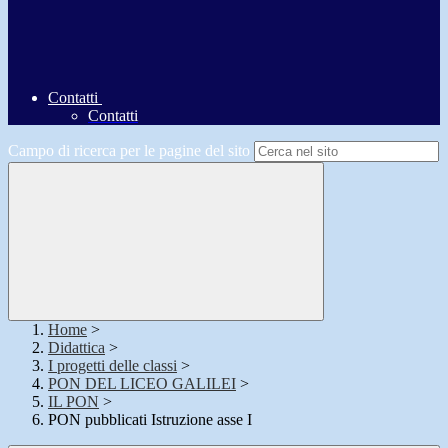
Contatti
Contatti
Campo di ricerca per le pagine del sito
Home
>
Didattica
>
I progetti delle classi
>
PON DEL LICEO GALILEI
>
IL PON
>
PON pubblicati Istruzione asse I