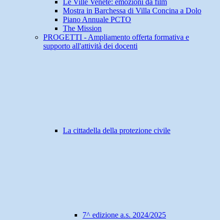
Le Ville Venete: emozioni da film
Mostra in Barchessa di Villa Concina a Dolo
Piano Annuale PCTO
The Mission
PROGETTI - Ampliamento offerta formativa e
supporto all'attività dei docenti
La cittadella della protezione civile
7^ edizione a.s. 2024/2025