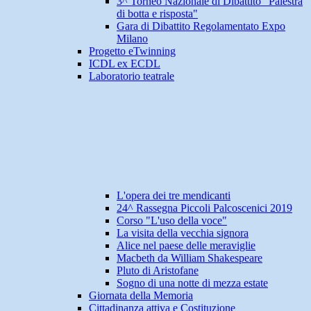
3^ Torneo Nazionale di Dibattito "Palestra
di botta e risposta"
Gara di Dibattito Regolamentato Expo
Milano
Progetto eTwinning
ICDL ex ECDL
Laboratorio teatrale
L'opera dei tre mendicanti
24^ Rassegna Piccoli Palcoscenici 2019
Corso "L'uso della voce"
La visita della vecchia signora
Alice nel paese delle meraviglie
Macbeth da William Shakespeare
Pluto di Aristofane
Sogno di una notte di mezza estate
Giornata della Memoria
Cittadinanza attiva e Costituzione