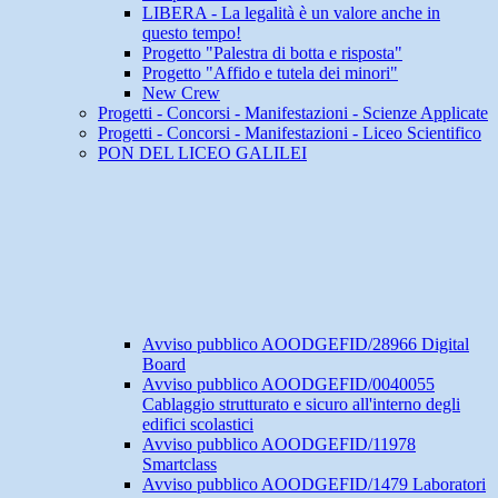
LIBERA - La legalità è un valore anche in
questo tempo!
Progetto "Palestra di botta e risposta"
Progetto "Affido e tutela dei minori"
New Crew
Progetti - Concorsi - Manifestazioni - Scienze Applicate
Progetti - Concorsi - Manifestazioni - Liceo Scientifico
PON DEL LICEO GALILEI
Avviso pubblico AOODGEFID/28966 Digital
Board
Avviso pubblico AOODGEFID/0040055
Cablaggio strutturato e sicuro all'interno degli
edifici scolastici
Avviso pubblico AOODGEFID/11978
Smartclass
Avviso pubblico AOODGEFID/1479 Laboratori