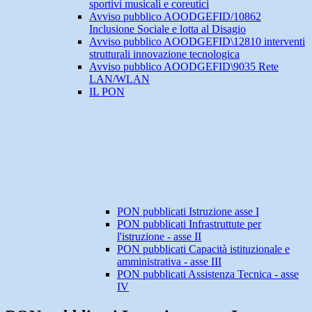
sportivi musicali e coreutici
Avviso pubblico AOODGEFID/10862
Inclusione Sociale e lotta al Disagio
Avviso pubblico AOODGEFID\12810 interventi
strutturali innovazione tecnologica
Avviso pubblico AOODGEFID\9035 Rete
LAN/WLAN
IL PON
PON pubblicati Istruzione asse I
PON pubblicati Infrastruttute per
l'istruzione - asse II
PON pubblicati Capacità istituzionale e
amministrativa - asse III
PON pubblicati Assistenza Tecnica - asse
IV