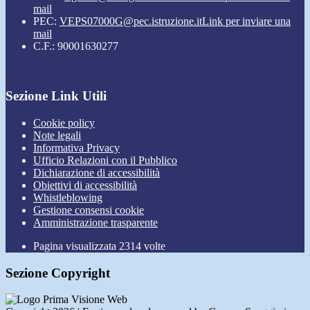
mail
PEC:
VEPS07000G@pec.istruzione.it
Link per inviare una
mail
C.F.: 90001630277
Sezione Link Utili
Cookie policy
Note legali
Informativa Privacy
Ufficio Relazioni con il Pubblico
Dichiarazione di accessibilità
Obiettivi di accessibilità
Whistleblowing
Gestione consensi cookie
Amministrazione trasparente
Pagina visualizzata
2314
volte
Sezione Copyright