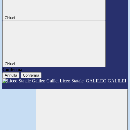
Chiudi
Chiudi
Conferma
Annulla
Conferma
Liceo Statale
GALILEO GALILEI