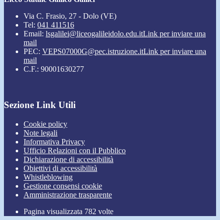
Via C. Frasio, 27 - Dolo (VE)
Tel:
041 411516
Email:
lsgalilei@liceogalileidolo.edu.it
Link per inviare una
mail
PEC:
VEPS07000G@pec.istruzione.it
Link per inviare una
mail
C.F.: 90001630277
Sezione Link Utili
Cookie policy
Note legali
Informativa Privacy
Ufficio Relazioni con il Pubblico
Dichiarazione di accessibilità
Obiettivi di accessibilità
Whistleblowing
Gestione consensi cookie
Amministrazione trasparente
Pagina visualizzata
782
volte