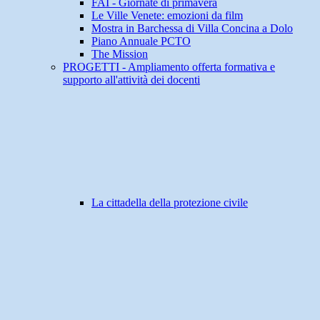
FAI - Giornate di primavera
Le Ville Venete: emozioni da film
Mostra in Barchessa di Villa Concina a Dolo
Piano Annuale PCTO
The Mission
PROGETTI - Ampliamento offerta formativa e
supporto all'attività dei docenti
La cittadella della protezione civile