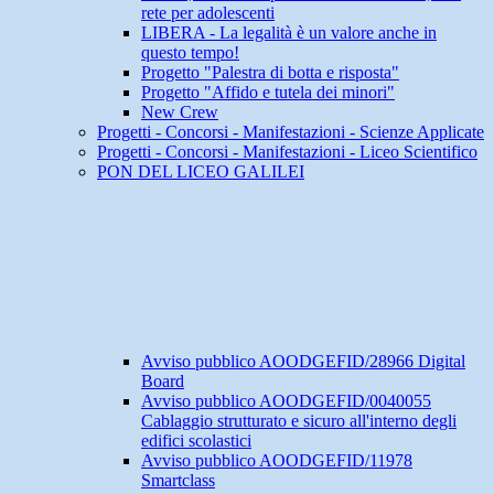
rete per adolescenti
LIBERA - La legalità è un valore anche in
questo tempo!
Progetto "Palestra di botta e risposta"
Progetto "Affido e tutela dei minori"
New Crew
Progetti - Concorsi - Manifestazioni - Scienze Applicate
Progetti - Concorsi - Manifestazioni - Liceo Scientifico
PON DEL LICEO GALILEI
Avviso pubblico AOODGEFID/28966 Digital
Board
Avviso pubblico AOODGEFID/0040055
Cablaggio strutturato e sicuro all'interno degli
edifici scolastici
Avviso pubblico AOODGEFID/11978
Smartclass