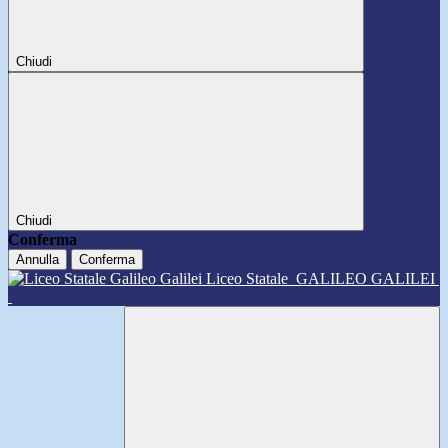
Chiudi
Chiudi
Conferma
Annulla
Conferma
Liceo Statale
GALILEO GALILEI