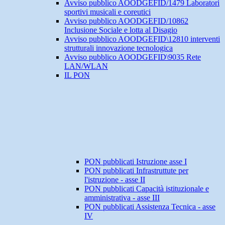
Avviso pubblico AOODGEFID/1479 Laboratori
sportivi musicali e coreutici
Avviso pubblico AOODGEFID/10862
Inclusione Sociale e lotta al Disagio
Avviso pubblico AOODGEFID\12810 interventi
strutturali innovazione tecnologica
Avviso pubblico AOODGEFID\9035 Rete
LAN/WLAN
IL PON
PON pubblicati Istruzione asse I
PON pubblicati Infrastruttute per
l'istruzione - asse II
PON pubblicati Capacità istituzionale e
amministrativa - asse III
PON pubblicati Assistenza Tecnica - asse
IV