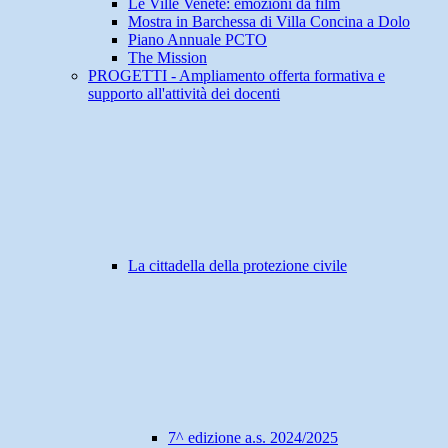
Le Ville Venete: emozioni da film
Mostra in Barchessa di Villa Concina a Dolo
Piano Annuale PCTO
The Mission
PROGETTI - Ampliamento offerta formativa e
supporto all'attività dei docenti
La cittadella della protezione civile
7^ edizione a.s. 2024/2025