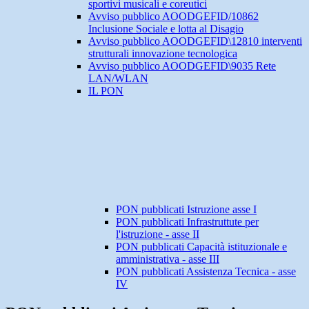
sportivi musicali e coreutici
Avviso pubblico AOODGEFID/10862
Inclusione Sociale e lotta al Disagio
Avviso pubblico AOODGEFID\12810 interventi
strutturali innovazione tecnologica
Avviso pubblico AOODGEFID\9035 Rete
LAN/WLAN
IL PON
PON pubblicati Istruzione asse I
PON pubblicati Infrastruttute per
l'istruzione - asse II
PON pubblicati Capacità istituzionale e
amministrativa - asse III
PON pubblicati Assistenza Tecnica - asse
IV