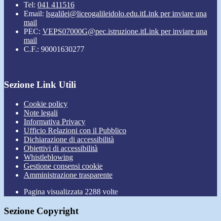
Tel:
041 411516
Email:
lsgalilei@liceogalileidolo.edu.it
Link per inviare una
mail
PEC:
VEPS07000G@pec.istruzione.it
Link per inviare una
mail
C.F.: 90001630277
Sezione Link Utili
Cookie policy
Note legali
Informativa Privacy
Ufficio Relazioni con il Pubblico
Dichiarazione di accessibilità
Obiettivi di accessibilità
Whistleblowing
Gestione consensi cookie
Amministrazione trasparente
Pagina visualizzata
2288
volte
Sezione Copyright