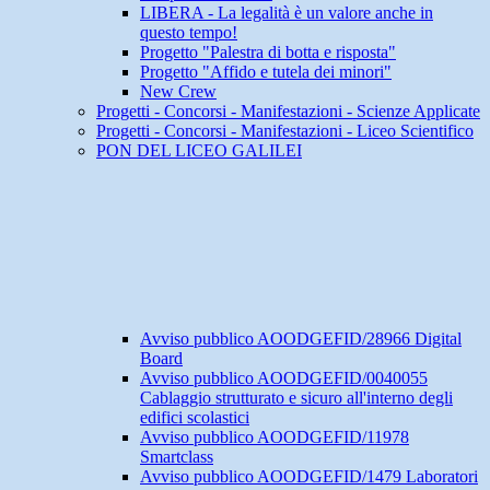
LIBERA - La legalità è un valore anche in
questo tempo!
Progetto "Palestra di botta e risposta"
Progetto "Affido e tutela dei minori"
New Crew
Progetti - Concorsi - Manifestazioni - Scienze Applicate
Progetti - Concorsi - Manifestazioni - Liceo Scientifico
PON DEL LICEO GALILEI
Avviso pubblico AOODGEFID/28966 Digital
Board
Avviso pubblico AOODGEFID/0040055
Cablaggio strutturato e sicuro all'interno degli
edifici scolastici
Avviso pubblico AOODGEFID/11978
Smartclass
Avviso pubblico AOODGEFID/1479 Laboratori