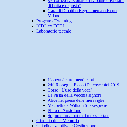
3^ Torneo Nazionale di Dibattito "Palestra
di botta e risposta"
Gara di Dibattito Regolamentato Expo
Milano
Progetto eTwinning
ICDL ex ECDL
Laboratorio teatrale
L'opera dei tre mendicanti
24^ Rassegna Piccoli Palcoscenici 2019
Corso "L'uso della voce"
La visita della vecchia signora
Alice nel paese delle meraviglie
Macbeth da William Shakespeare
Pluto di Aristofane
Sogno di una notte di mezza estate
Giornata della Memoria
Cittadinanza attiva e Costituzione