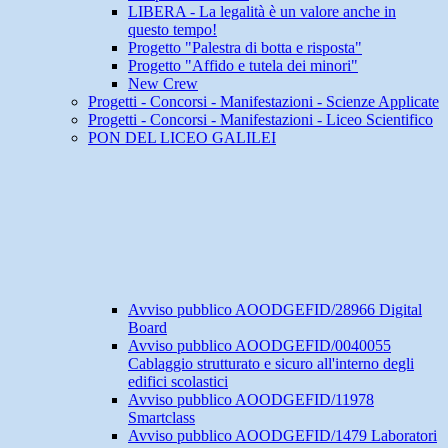
LIBERA - La legalità è un valore anche in
questo tempo!
Progetto "Palestra di botta e risposta"
Progetto "Affido e tutela dei minori"
New Crew
Progetti - Concorsi - Manifestazioni - Scienze Applicate
Progetti - Concorsi - Manifestazioni - Liceo Scientifico
PON DEL LICEO GALILEI
Avviso pubblico AOODGEFID/28966 Digital
Board
Avviso pubblico AOODGEFID/0040055
Cablaggio strutturato e sicuro all'interno degli
edifici scolastici
Avviso pubblico AOODGEFID/11978
Smartclass
Avviso pubblico AOODGEFID/1479 Laboratori