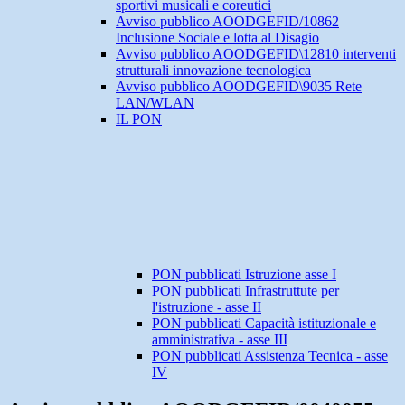
sportivi musicali e coreutici
Avviso pubblico AOODGEFID/10862
Inclusione Sociale e lotta al Disagio
Avviso pubblico AOODGEFID\12810 interventi
strutturali innovazione tecnologica
Avviso pubblico AOODGEFID\9035 Rete
LAN/WLAN
IL PON
PON pubblicati Istruzione asse I
PON pubblicati Infrastruttute per
l'istruzione - asse II
PON pubblicati Capacità istituzionale e
amministrativa - asse III
PON pubblicati Assistenza Tecnica - asse
IV