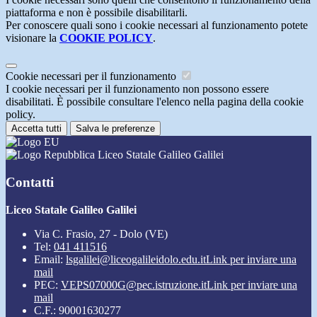
piattaforma e non è possibile disabilitarli.
Per conoscere quali sono i cookie necessari al funzionamento potete
visionare la
COOKIE POLICY
.
Cookie necessari per il funzionamento
I cookie necessari per il funzionamento non possono essere
disabilitati. È possibile consultare l'elenco nella pagina della cookie
policy.
Accetta tutti
Salva le preferenze
Liceo Statale Galileo Galilei
Contatti
Liceo Statale Galileo Galilei
Via C. Frasio, 27 - Dolo (VE)
Tel:
041 411516
Email:
lsgalilei@liceogalileidolo.edu.it
Link per inviare una
mail
PEC:
VEPS07000G@pec.istruzione.it
Link per inviare una
mail
C.F.: 90001630277