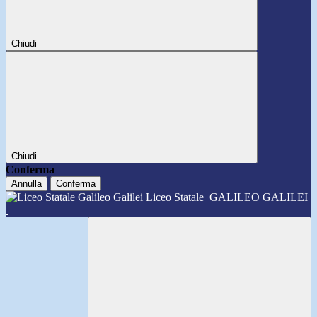
Chiudi
Chiudi
Conferma
Annulla
Conferma
Liceo Statale
GALILEO GALILEI