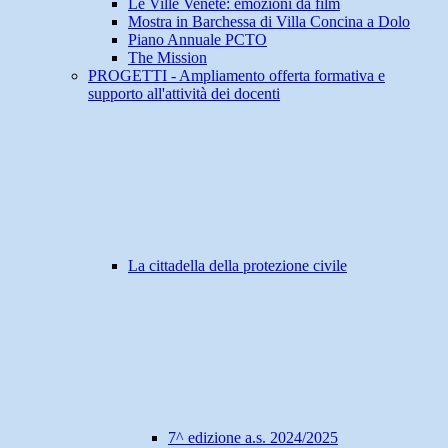
Le Ville Venete: emozioni da film
Mostra in Barchessa di Villa Concina a Dolo
Piano Annuale PCTO
The Mission
PROGETTI - Ampliamento offerta formativa e
supporto all'attività dei docenti
La cittadella della protezione civile
7^ edizione a.s. 2024/2025