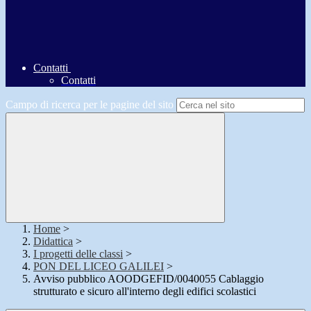
Contatti
Contatti
Campo di ricerca per le pagine del sito
Home
>
Didattica
>
I progetti delle classi
>
PON DEL LICEO GALILEI
>
Avviso pubblico AOODGEFID/0040055 Cablaggio
strutturato e sicuro all'interno degli edifici scolastici