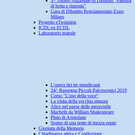
3^ Torneo Nazionale di Dibattito "Palestra
di botta e risposta"
Gara di Dibattito Regolamentato Expo
Milano
Progetto eTwinning
ICDL ex ECDL
Laboratorio teatrale
L'opera dei tre mendicanti
24^ Rassegna Piccoli Palcoscenici 2019
Corso "L'uso della voce"
La visita della vecchia signora
Alice nel paese delle meraviglie
Macbeth da William Shakespeare
Pluto di Aristofane
Sogno di una notte di mezza estate
Giornata della Memoria
Cittadinanza attiva e Costituzione