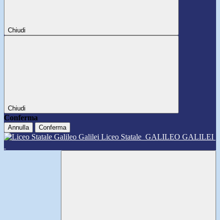
Chiudi
Chiudi
Conferma
Annulla
Conferma
Liceo Statale
GALILEO GALILEI