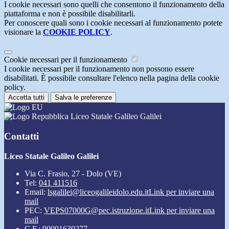
I cookie necessari sono quelli che consentono il funzionamento della
piattaforma e non è possibile disabilitarli.
Per conoscere quali sono i cookie necessari al funzionamento potete
visionare la
COOKIE POLICY
.
Cookie necessari per il funzionamento
I cookie necessari per il funzionamento non possono essere
disabilitati. È possibile consultare l'elenco nella pagina della cookie
policy.
Accetta tutti
Salva le preferenze
Liceo Statale Galileo Galilei
Contatti
Liceo Statale Galileo Galilei
Via C. Frasio, 27 - Dolo (VE)
Tel:
041 411516
Email:
lsgalilei@liceogalileidolo.edu.it
Link per inviare una
mail
PEC:
VEPS07000G@pec.istruzione.it
Link per inviare una
mail
C.F.: 90001630277