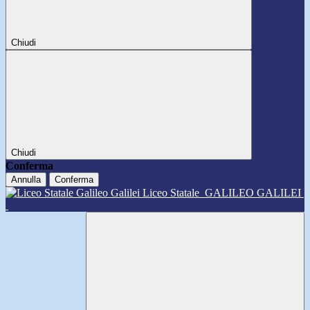
Chiudi
Chiudi
Conferma
Annulla
Conferma
Liceo Statale
GALILEO GALILEI