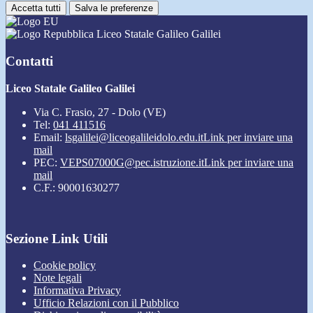
Accetta tutti
Salva le preferenze
Liceo Statale Galileo Galilei
Contatti
Liceo Statale Galileo Galilei
Via C. Frasio, 27 - Dolo (VE)
Tel:
041 411516
Email:
lsgalilei@liceogalileidolo.edu.it
Link per inviare una
mail
PEC:
VEPS07000G@pec.istruzione.it
Link per inviare una
mail
C.F.: 90001630277
Sezione Link Utili
Cookie policy
Note legali
Informativa Privacy
Ufficio Relazioni con il Pubblico