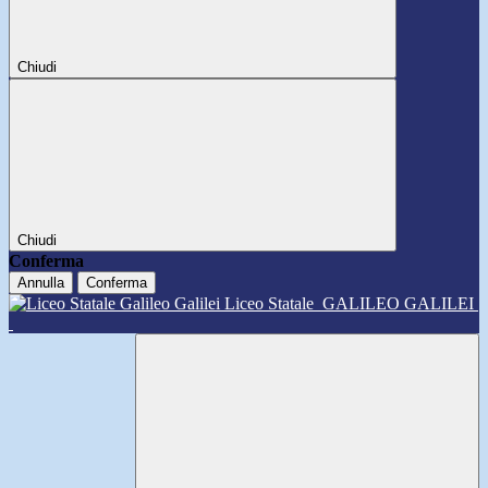
Chiudi
Chiudi
Conferma
Annulla
Conferma
Liceo Statale
GALILEO GALILEI