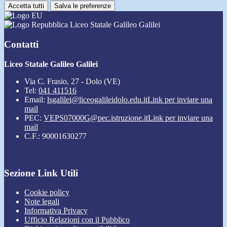
Accetta tutti
Salva le preferenze
Liceo Statale Galileo Galilei
Contatti
Liceo Statale Galileo Galilei
Via C. Frasio, 27 - Dolo (VE)
Tel:
041 411516
Email:
lsgalilei@liceogalileidolo.edu.it
Link per inviare una
mail
PEC:
VEPS07000G@pec.istruzione.it
Link per inviare una
mail
C.F.: 90001630277
Sezione Link Utili
Cookie policy
Note legali
Informativa Privacy
Ufficio Relazioni con il Pubblico