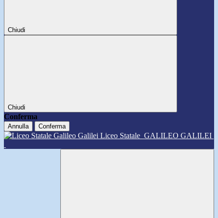
Chiudi
Chiudi
Conferma
Annulla
Conferma
Liceo Statale
GALILEO GALILEI