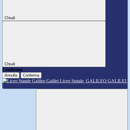
Chiudi
Chiudi
Conferma
Annulla
Conferma
Liceo Statale
GALILEO GALILEI