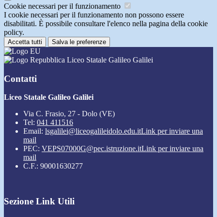
Cookie necessari per il funzionamento
I cookie necessari per il funzionamento non possono essere
disabilitati. È possibile consultare l'elenco nella pagina della cookie
policy.
Accetta tutti
Salva le preferenze
Liceo Statale Galileo Galilei
Contatti
Liceo Statale Galileo Galilei
Via C. Frasio, 27 - Dolo (VE)
Tel:
041 411516
Email:
lsgalilei@liceogalileidolo.edu.it
Link per inviare una
mail
PEC:
VEPS07000G@pec.istruzione.it
Link per inviare una
mail
C.F.: 90001630277
Sezione Link Utili