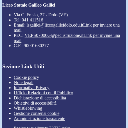
Liceo Statale Galileo Galilei
Via C. Frasio, 27 - Dolo (VE)
Tel:
041 411516
Email:
lsgalilei@liceogalileidolo.edu.it
Link per inviare una
mail
PEC:
VEPS07000G@pec.istruzione.it
Link per inviare una
mail
C.F.: 90001630277
Sezione Link Utili
Cookie policy
Note legali
Informativa Privacy
Ufficio Relazioni con il Pubblico
Dichiarazione di accessibilità
Obiettivi di accessibilità
Whistleblowing
Gestione consensi cookie
Amministrazione trasparente