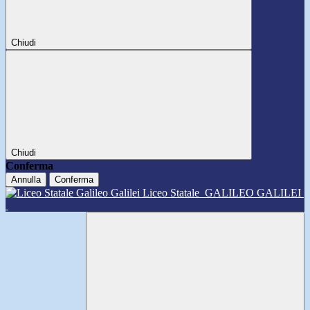
Chiudi
Chiudi
Conferma
Annulla
Conferma
Liceo Statale
GALILEO GALILEI