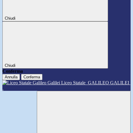
Chiudi
Chiudi
Conferma
Annulla
Conferma
Liceo Statale
GALILEO GALILEI