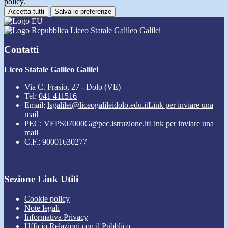
policy.
Accetta tutti
Salva le preferenze
Liceo Statale Galileo Galilei
Contatti
Liceo Statale Galileo Galilei
Via C. Frasio, 27 - Dolo (VE)
Tel:
041 411516
Email:
lsgalilei@liceogalileidolo.edu.it
Link per inviare una
mail
PEC:
VEPS07000G@pec.istruzione.it
Link per inviare una
mail
C.F.: 90001630277
Sezione Link Utili
Cookie policy
Note legali
Informativa Privacy
Ufficio Relazioni con il Pubblico