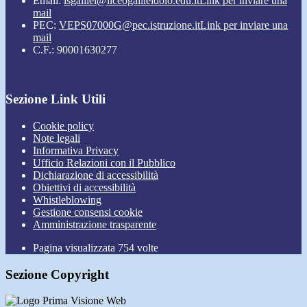
Email:
lsgalilei@liceogalileidolo.edu.it
Link per inviare una
mail
PEC:
VEPS07000G@pec.istruzione.it
Link per inviare una
mail
C.F.: 90001630277
Sezione Link Utili
Cookie policy
Note legali
Informativa Privacy
Ufficio Relazioni con il Pubblico
Dichiarazione di accessibilità
Obiettivi di accessibilità
Whistleblowing
Gestione consensi cookie
Amministrazione trasparente
Pagina visualizzata
754
volte
Sezione Copyright