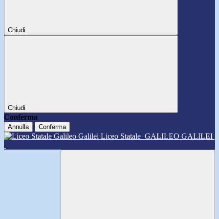
Chiudi
Chiudi
Conferma
Annulla
Conferma
Liceo Statale
GALILEO GALILEI