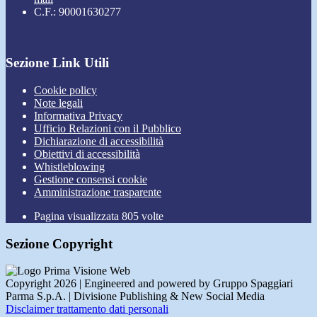
C.F.: 90001630277
Sezione Link Utili
Cookie policy
Note legali
Informativa Privacy
Ufficio Relazioni con il Pubblico
Dichiarazione di accessibilità
Obiettivi di accessibilità
Whistleblowing
Gestione consensi cookie
Amministrazione trasparente
Pagina visualizzata
805
volte
Sezione Copyright
Copyright 2026 | Engineered and powered by Gruppo Spaggiari
Parma S.p.A. | Divisione Publishing & New Social Media
Disclaimer trattamento dati personali