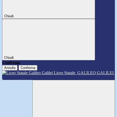
Chiudi
Chiudi
Conferma
Annulla
Conferma
Liceo Statale
GALILEO GALILEI