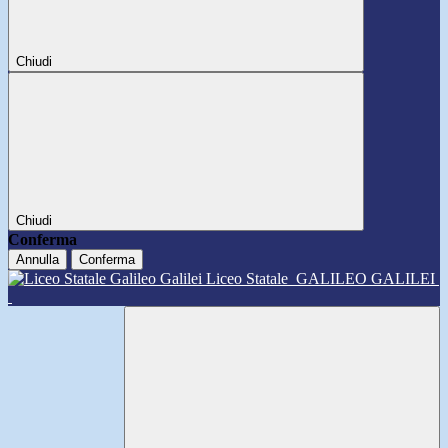
Chiudi
Chiudi
Conferma
Annulla
Conferma
Liceo Statale
GALILEO GALILEI