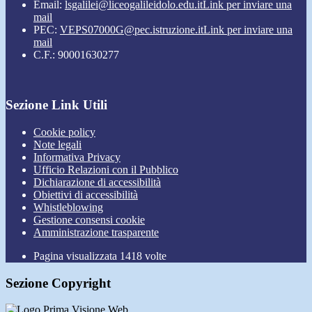
Email:
lsgalilei@liceogalileidolo.edu.it
Link per inviare una
mail
PEC:
VEPS07000G@pec.istruzione.it
Link per inviare una
mail
C.F.: 90001630277
Sezione Link Utili
Cookie policy
Note legali
Informativa Privacy
Ufficio Relazioni con il Pubblico
Dichiarazione di accessibilità
Obiettivi di accessibilità
Whistleblowing
Gestione consensi cookie
Amministrazione trasparente
Pagina visualizzata
1418
volte
Sezione Copyright