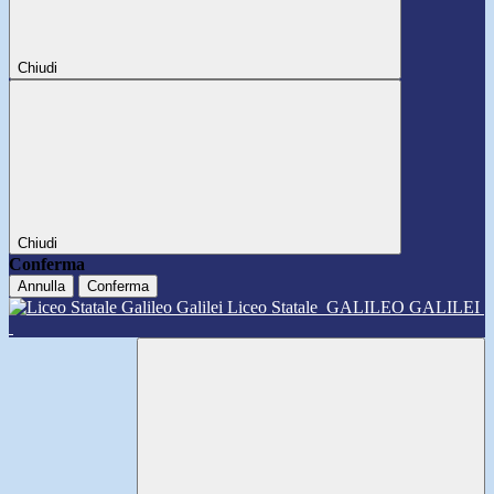
Chiudi
Chiudi
Conferma
Annulla
Conferma
Liceo Statale
GALILEO GALILEI