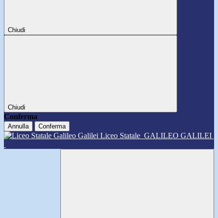
Chiudi
Chiudi
Conferma
Annulla
Conferma
Liceo Statale
GALILEO GALILEI