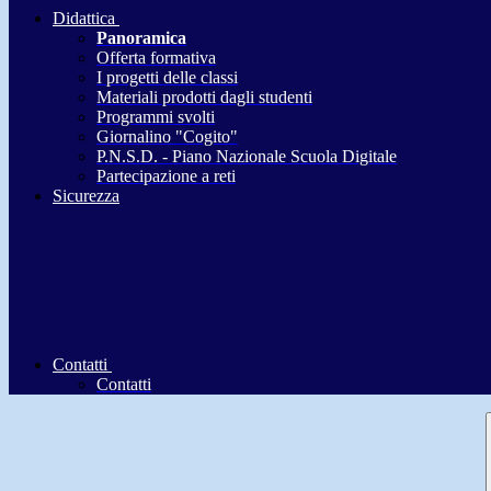
Didattica
Panoramica
Offerta formativa
I progetti delle classi
Materiali prodotti dagli studenti
Programmi svolti
Giornalino "Cogito"
P.N.S.D. - Piano Nazionale Scuola Digitale
Partecipazione a reti
Sicurezza
Contatti
Contatti