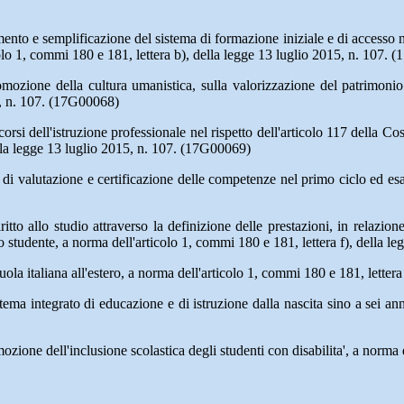
ento e semplificazione del sistema di formazione iniziale e di accesso ne
colo 1, commi 180 e 181, lettera b), della legge 13 luglio 2015, n. 107.
mozione della cultura umanistica, sulla valorizzazione del patrimonio e
15, n. 107. (17G00068)
orsi dell'istruzione professionale nel rispetto dell'articolo 117 della C
ella legge 13 luglio 2015, n. 107. (17G00069)
di valutazione e certificazione delle competenze nel primo ciclo ed esam
diritto allo studio attraverso la definizione delle prestazioni, in relazio
lo studente, a norma dell'articolo 1, commi 180 e 181, lettera f), della
cuola italiana all'estero, a norma dell'articolo 1, commi 180 e 181, lette
istema integrato di educazione e di istruzione dalla nascita sino a sei a
zione dell'inclusione scolastica degli studenti con disabilita', a norma 