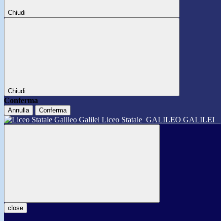
Chiudi
Chiudi
Conferma
Annulla
Conferma
Liceo Statale
GALILEO GALILEI
close