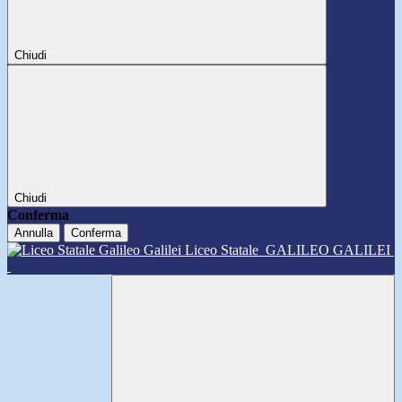
Chiudi
Chiudi
Conferma
Annulla
Conferma
Liceo Statale
GALILEO GALILEI