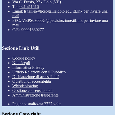
Via C. Frasio, 27 - Dolo (VE)
Tel:
041 411516
Email:
lsgalilei@liceogalileidolo.edu.it
Link per inviare una
mail
PEC:
VEPS07000G@pec.istruzione.it
Link per inviare una
mail
C.F.: 90001630277
Sezione Link Utili
Cookie policy
Note legali
Informativa Privacy
Ufficio Relazioni con il Pubblico
Dichiarazione di accessibilità
Obiettivi di accessibilità
Whistleblowing
Gestione consensi cookie
Amministrazione trasparente
Pagina visualizzata
2727
volte
Sezione Copyright