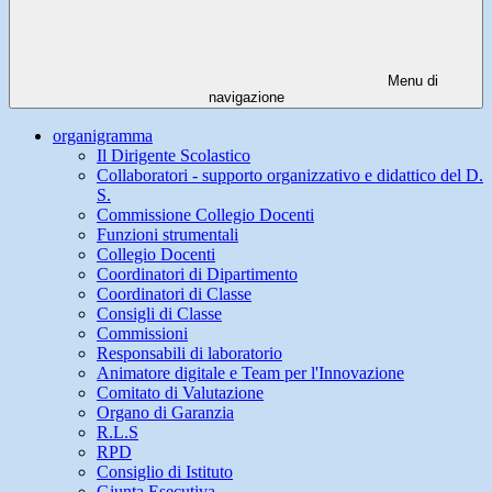
Menu di
navigazione
organigramma
Il Dirigente Scolastico
Collaboratori - supporto organizzativo e didattico del D.
S.
Commissione Collegio Docenti
Funzioni strumentali
Collegio Docenti
Coordinatori di Dipartimento
Coordinatori di Classe
Consigli di Classe
Commissioni
Responsabili di laboratorio
Animatore digitale e Team per l'Innovazione
Comitato di Valutazione
Organo di Garanzia
R.L.S
RPD
Consiglio di Istituto
Giunta Esecutiva