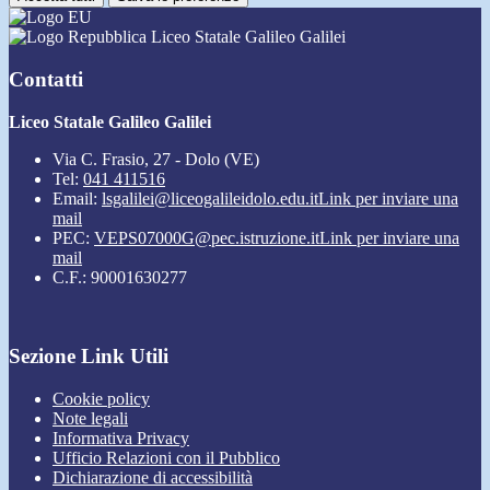
Liceo Statale Galileo Galilei
Contatti
Liceo Statale Galileo Galilei
Via C. Frasio, 27 - Dolo (VE)
Tel:
041 411516
Email:
lsgalilei@liceogalileidolo.edu.it
Link per inviare una
mail
PEC:
VEPS07000G@pec.istruzione.it
Link per inviare una
mail
C.F.: 90001630277
Sezione Link Utili
Cookie policy
Note legali
Informativa Privacy
Ufficio Relazioni con il Pubblico
Dichiarazione di accessibilità