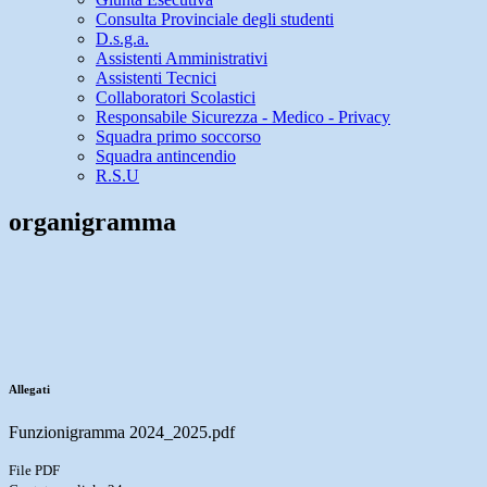
Consulta Provinciale degli studenti
D.s.g.a.
Assistenti Amministrativi
Assistenti Tecnici
Collaboratori Scolastici
Responsabile Sicurezza - Medico - Privacy
Squadra primo soccorso
Squadra antincendio
R.S.U
organigramma
Allegati
Funzionigramma 2024_2025.pdf
File PDF