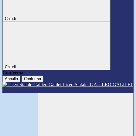
Chiudi
Chiudi
Conferma
Annulla
Conferma
Liceo Statale
GALILEO GALILEI