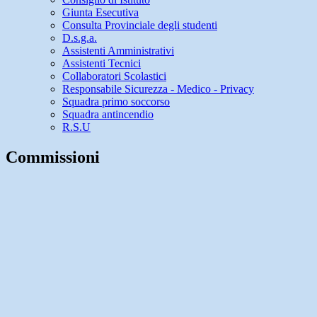
Giunta Esecutiva
Consulta Provinciale degli studenti
D.s.g.a.
Assistenti Amministrativi
Assistenti Tecnici
Collaboratori Scolastici
Responsabile Sicurezza - Medico - Privacy
Squadra primo soccorso
Squadra antincendio
R.S.U
Commissioni