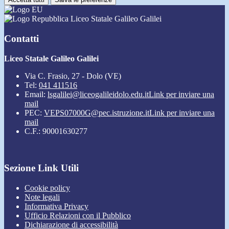
Liceo Statale Galileo Galilei
Contatti
Liceo Statale Galileo Galilei
Via C. Frasio, 27 - Dolo (VE)
Tel:
041 411516
Email:
lsgalilei@liceogalileidolo.edu.it
Link per inviare una
mail
PEC:
VEPS07000G@pec.istruzione.it
Link per inviare una
mail
C.F.: 90001630277
Sezione Link Utili
Cookie policy
Note legali
Informativa Privacy
Ufficio Relazioni con il Pubblico
Dichiarazione di accessibilità