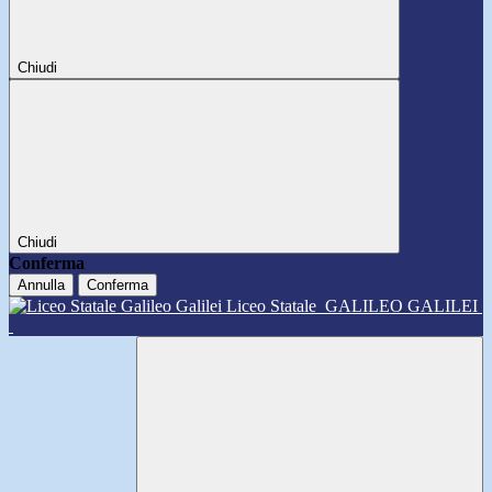
Chiudi
Chiudi
Conferma
Annulla
Conferma
Liceo Statale
GALILEO GALILEI