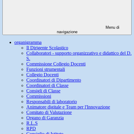
Menu di
navigazione
organigramma
Il Dirigente Scolastico
Collaboratori - supporto organizzativo e didattico del D.
S.
Commissione Collegio Docenti
Funzioni strumentali
Collegio Docenti
Coordinatori di Dipartimento
Coordinatori di Classe
Consigli di Classe
Commissioni
Responsabili di laboratorio
Animatore digitale e Team per l'Innovazione
Comitato di Valutazione
Organo di Garanzia
R.L.S
RPD
Consiglio di Istituto