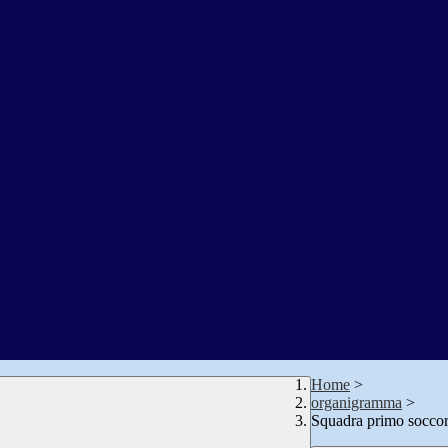
Home
>
organigramma
>
Squadra primo socco