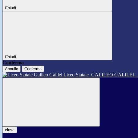
Chiudi
Chiudi
Conferma
Annulla
Conferma
Liceo Statale
GALILEO GALILEI
close