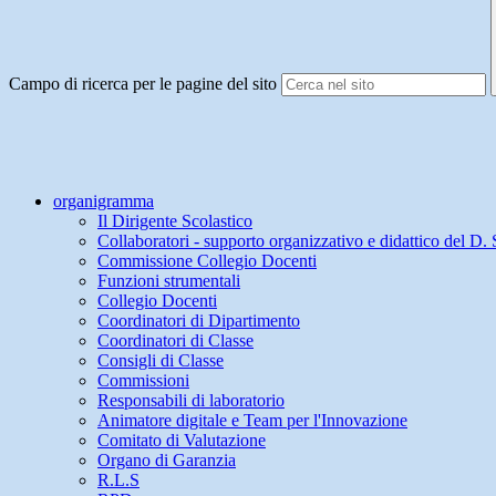
Campo di ricerca per le pagine del sito
organigramma
Il Dirigente Scolastico
Collaboratori - supporto organizzativo e didattico del D. 
Commissione Collegio Docenti
Funzioni strumentali
Collegio Docenti
Coordinatori di Dipartimento
Coordinatori di Classe
Consigli di Classe
Commissioni
Responsabili di laboratorio
Animatore digitale e Team per l'Innovazione
Comitato di Valutazione
Organo di Garanzia
R.L.S