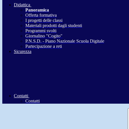
Didattica
Panoramica
Offerta formativa
I progetti delle classi
Materiali prodotti dagli studenti
Programmi svolti
Giornalino "Cogito"
P.N.S.D. - Piano Nazionale Scuola Digitale
Partecipazione a reti
Sicurezza
Contatti
Contatti