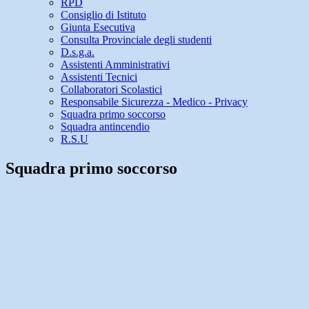
RPD
Consiglio di Istituto
Giunta Esecutiva
Consulta Provinciale degli studenti
D.s.g.a.
Assistenti Amministrativi
Assistenti Tecnici
Collaboratori Scolastici
Responsabile Sicurezza - Medico - Privacy
Squadra primo soccorso
Squadra antincendio
R.S.U
Squadra primo soccorso